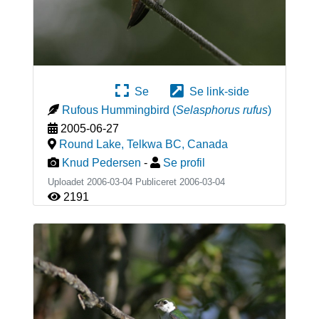
Se
Se link-side
Rufous Hummingbird
(
Selasphorus rufus
)
2005-06-27
Round Lake, Telkwa BC
,
Canada
Knud Pedersen
-
Se profil
Uploadet 2006-03-04 Publiceret
2006-03-04
2191