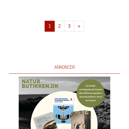
1
2
3
»
Næste
ANNONCER