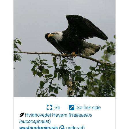
Se
Se link-side
Hvidhovedet Havørn
(
Haliaeetus
leucocephalus
)
washingtoniensis
(
underart
)