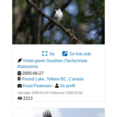
Se
Se link-side
Violet-green Swallow
(
Tachycineta
thalassina
)
2005-06-27
Round Lake, Telkwa BC
,
Canada
Knud Pedersen
-
Se profil
Uploadet 2006-03-04 Publiceret
2006-03-04
2213