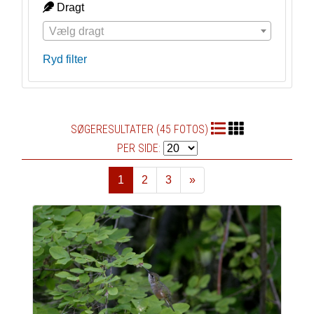
Dragt
Vælg dragt
Ryd filter
SØGERESULTATER (45 FOTOS)
PER SIDE:
1
2
3
»
Næste