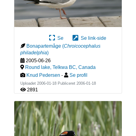
Se
Se link-side
Bonapartemåge
(
Chroicocephalus
philadelphia
)
2005-06-26
Round lake, Telkwa BC
,
Canada
Knud Pedersen
-
Se profil
Uploadet 2006-01-18 Publiceret
2006-01-18
2891