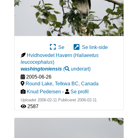
Se
Se link-side
Hvidhovedet Havørn
(
Haliaeetus
leucocephalus
)
washingtoniensis
(
underart
)
2005-06-26
Round Lake, Telkwa BC
,
Canada
Knud Pedersen
-
Se profil
Uploadet 2006-02-11 Publiceret
2006-02-11
2587