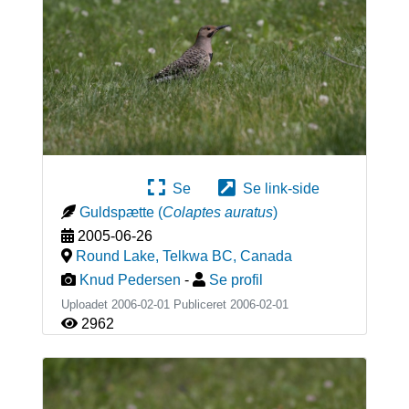
Se
Se link-side
Guldspætte
(
Colaptes auratus
)
2005-06-26
Round Lake, Telkwa BC
,
Canada
Knud Pedersen
-
Se profil
Uploadet 2006-02-01 Publiceret
2006-02-01
2962