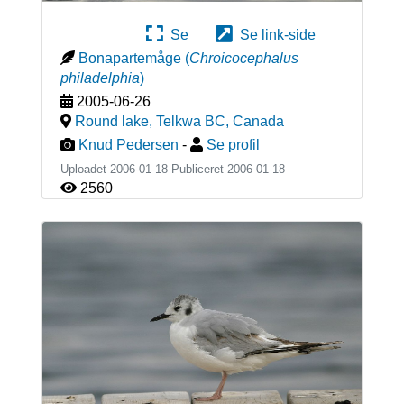
Se
Se link-side
Bonapartemåge
(
Chroicocephalus
philadelphia
)
2005-06-26
Round lake, Telkwa BC
,
Canada
Knud Pedersen
-
Se profil
Uploadet 2006-01-18 Publiceret
2006-01-18
2560