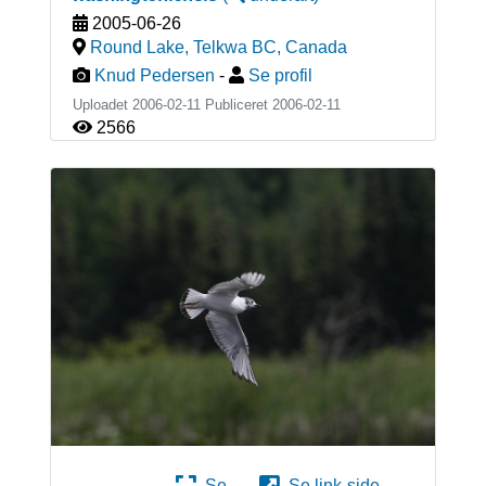
2005-06-26
Round Lake, Telkwa BC
,
Canada
Knud Pedersen
-
Se profil
Uploadet 2006-02-11 Publiceret
2006-02-11
2566
Se
Se link-side