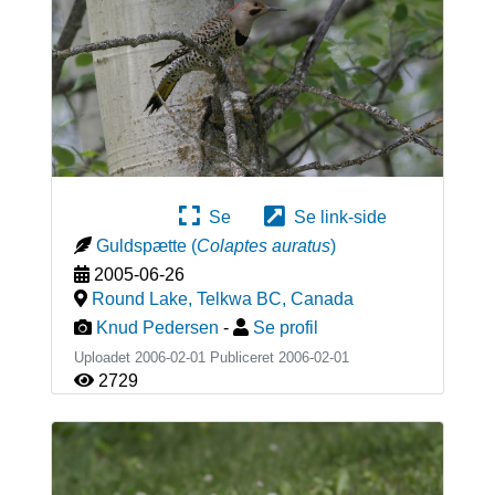
Se
Se link-side
Guldspætte
(
Colaptes auratus
)
2005-06-26
Round Lake, Telkwa BC
,
Canada
Knud Pedersen
-
Se profil
Uploadet 2006-02-01 Publiceret
2006-02-01
2729