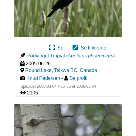
Se
Se link-side
Rødvinget Trupial
(
Agelaius phoeniceus
)
2005-06-26
Round Lake, Telkwa BC
,
Canada
Knud Pedersen
-
Se profil
Uploadet 2006-03-04 Publiceret
2006-03-04
2105