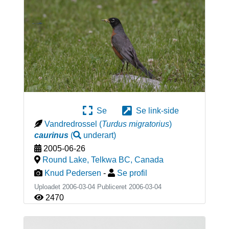
Se
Se link-side
Vandredrossel
(
Turdus migratorius
)
caurinus
(
underart
)
2005-06-26
Round Lake, Telkwa BC
,
Canada
Knud Pedersen
-
Se profil
Uploadet 2006-03-04 Publiceret
2006-03-04
2470