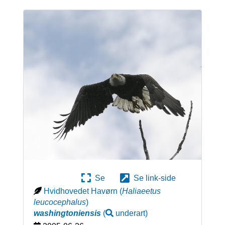
Se
Se link-side
Hvidhovedet Havørn
(
Haliaeetus
leucocephalus
)
washingtoniensis
(
underart
)