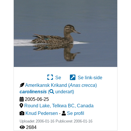
Se
Se link-side
Amerikansk Krikand
(
Anas crecca
)
carolinensis
(
underart
)
2005-06-25
Round Lake, Telkwa BC
,
Canada
Knud Pedersen
-
Se profil
Uploadet 2006-01-16 Publiceret
2006-01-16
2684