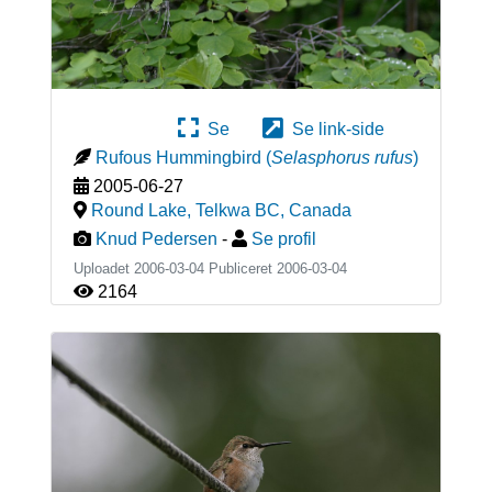
Se
Se link-side
Rufous Hummingbird
(
Selasphorus rufus
)
2005-06-27
Round Lake, Telkwa BC
,
Canada
Knud Pedersen
-
Se profil
Uploadet 2006-03-04 Publiceret
2006-03-04
2164