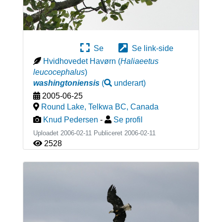
Se
Se link-side
Hvidhovedet Havørn
(
Haliaeetus
leucocephalus
)
washingtoniensis
(
underart
)
2005-06-25
Round Lake, Telkwa BC
,
Canada
Knud Pedersen
-
Se profil
Uploadet 2006-02-11 Publiceret
2006-02-11
2528