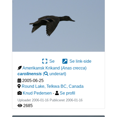
Se
Se link-side
Amerikansk Krikand
(
Anas crecca
)
carolinensis
(
underart
)
2005-06-25
Round Lake, Telkwa BC
,
Canada
Knud Pedersen
-
Se profil
Uploadet 2006-01-16 Publiceret
2006-01-16
2685