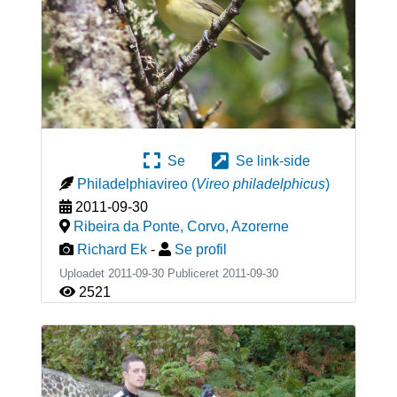
Se
Se link-side
Philadelphiavireo
(
Vireo philadelphicus
)
2011-09-30
Ribeira da Ponte, Corvo
,
Azorerne
Richard Ek
-
Se profil
Uploadet 2011-09-30 Publiceret
2011-09-30
2521