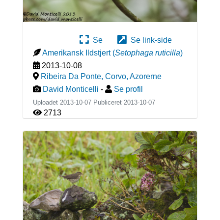
Se
Se link-side
Amerikansk Ildstjert
(
Setophaga ruticilla
)
2013-10-08
Ribeira Da Ponte, Corvo
,
Azorerne
David Monticelli
-
Se profil
Uploadet 2013-10-07 Publiceret
2013-10-07
2713