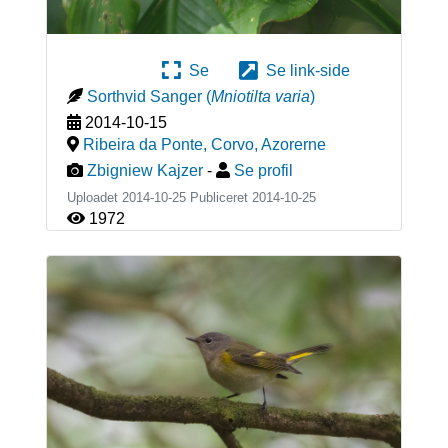
Se
Se link-side
Sorthvid Sanger
(
Mniotilta varia
)
2014-10-15
Ribeira da Ponte, Corvo
,
Azorerne
Zbigniew Kajzer
-
Se profil
Uploadet 2014-10-25 Publiceret
2014-10-25
1972