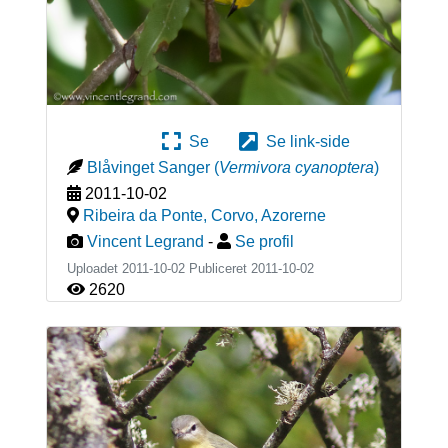
Se
Se link-side
Blåvinget Sanger
(
Vermivora cyanoptera
)
2011-10-02
Ribeira da Ponte, Corvo
,
Azorerne
Vincent Legrand
-
Se profil
Uploadet 2011-10-02 Publiceret
2011-10-02
2620