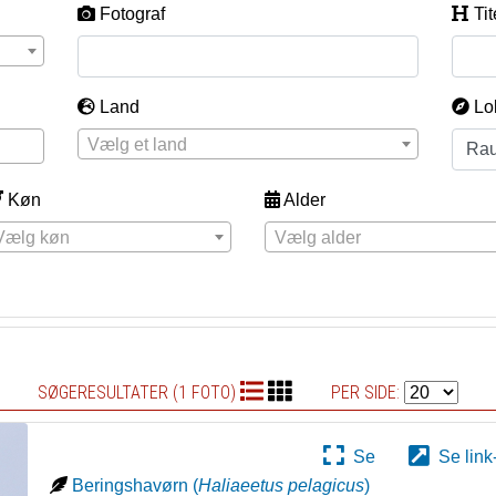
Fotograf
Tit
Land
Lo
Vælg et land
Køn
Alder
Vælg køn
Vælg alder
SØGERESULTATER (1 FOTO)
PER SIDE:
Se
Se link
Beringshavørn
(
Haliaeetus pelagicus
)