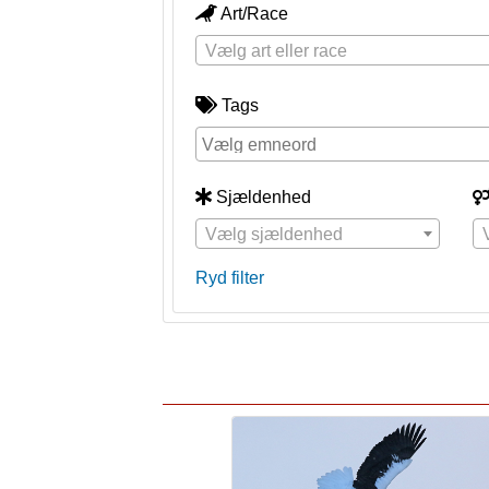
Art/Race
Vælg art eller race
Tags
Sjældenhed
Vælg sjældenhed
Ryd filter