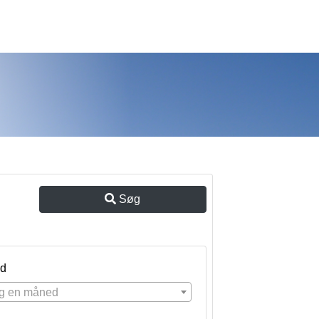
Søg
d
g en måned