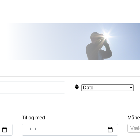
Til og med
Måne
Væl