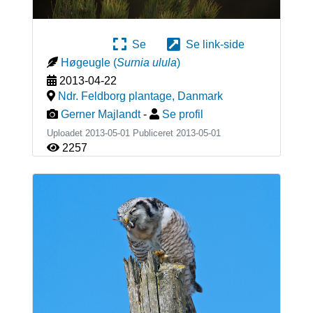
Se
Se link-side
Høgeugle
(
Surnia ulula
)
2013-04-22
Ndr. Feldborg plantage
,
Danmark
Gerner Majlandt
-
Se profil
Uploadet 2013-05-01 Publiceret
2013-05-01
2257