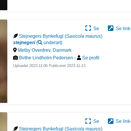
Se
Se link
Stejnegers Bynkefugl
(
Saxicola maurus
)
stejnegeri
(
underart
)
Melby Overdrev
,
Danmark
Birthe Lindholm Pedersen
-
Se profil
Uploadet 2023-11-06 Publiceret
2023-11-13
Se
Se link
Stejnegers Bynkefugl
(
Saxicola maurus
)