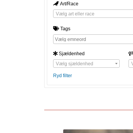
Art/Race
Vælg art eller race
Tags
Sjældenhed
Vælg sjældenhed
Ryd filter