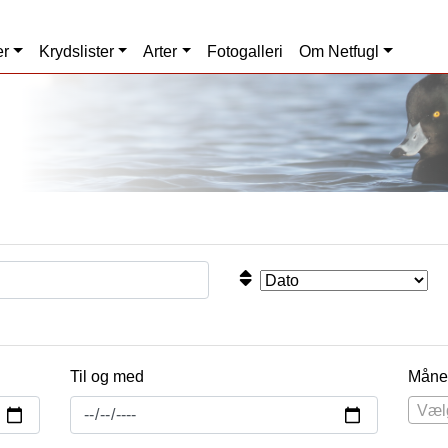
er
Krydslister
Arter
Fotogalleri
Om Netfugl
Til og med
Måne
Væl