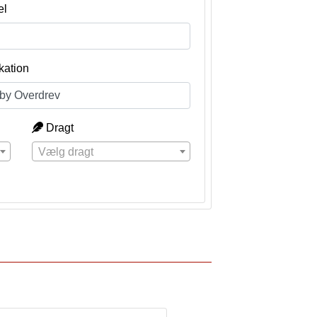
el
kation
Dragt
Vælg dragt