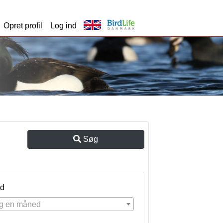
Opret profil
Log ind
Søg
d
g en måned