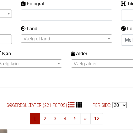
Fotograf
Tit
Land
Lo
Vælg et land
Køn
Alder
Vælg køn
Vælg alder
SØGERESULTATER (221 FOTOS)
PER SIDE:
1
2
3
4
5
»
12
Næste