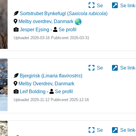
Se
Se link
Sortstrubet Bynkefugl
(
Saxicola rubicola
)
Melby overdrev
,
Danmark
Jesper Ejsing
-
Se profil
Uploadet 2026-03-16 Publiceret
2026-03-31
Se
Se link
Bjergirisk
(
Linaria flavirostris
)
Melby Overdrev
,
Danmark
Leif Bolding
-
Se profil
Uploadet 2025-11-12 Publiceret
2025-12-16
Se
Se link