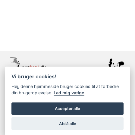
Vi bruger cookies!
support@netfugl.dk
Hej, denne hjemmeside bruger cookies til at forbedre
din brugeroplevelse.
Lad mig vælge
copyright © 2002-2023
Accepter alle
Afslå alle