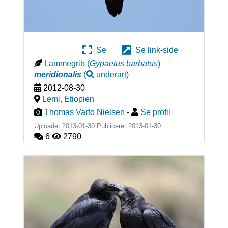
Se
Se link-side
Lammegrib
(
Gypaetus barbatus
)
meridionalis
(
underart
)
2012-08-30
Lemi
,
Etiopien
Thomas Varto Nielsen
-
Se profil
Uploadet 2013-01-30 Publiceret
2013-01-30
6
2790