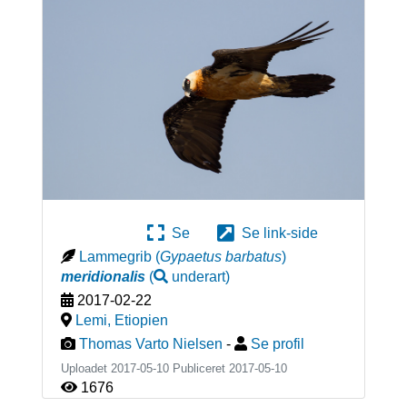
Se
Se link-side
Lammegrib
(
Gypaetus barbatus
)
meridionalis
(
underart
)
2017-02-22
Lemi
,
Etiopien
Thomas Varto Nielsen
-
Se profil
Uploadet 2017-05-10 Publiceret
2017-05-10
1676