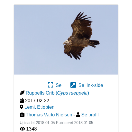
Se
Se link-side
Rüppells Grib
(
Gyps rueppelli
)
2017-02-22
Lemi
,
Etiopien
Thomas Varto Nielsen
-
Se profil
Uploadet 2018-01-05 Publiceret
2018-01-05
1348