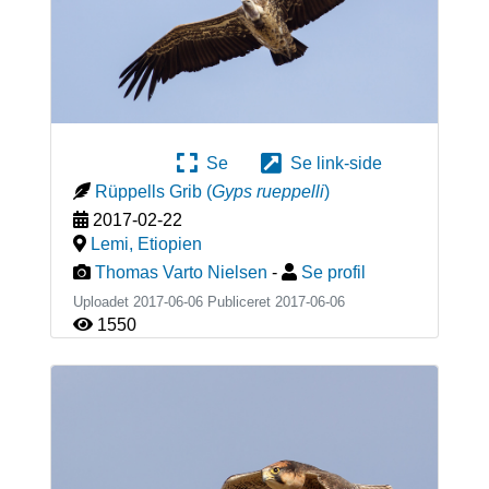
Se
Se link-side
Rüppells Grib
(
Gyps rueppelli
)
2017-02-22
Lemi
,
Etiopien
Thomas Varto Nielsen
-
Se profil
Uploadet 2017-06-06 Publiceret
2017-06-06
1550