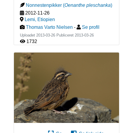
Nonnestenpikker
(
Oenanthe pleschanka
)
2012-11-26
Lemi
,
Etiopien
Thomas Varto Nielsen
-
Se profil
Uploadet 2013-03-26 Publiceret
2013-03-26
1732