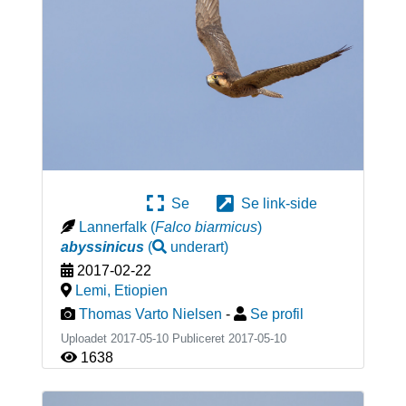
Se
Se link-side
Lannerfalk
(
Falco biarmicus
)
abyssinicus
(
underart
)
2017-02-22
Lemi
,
Etiopien
Thomas Varto Nielsen
-
Se profil
Uploadet 2017-05-10 Publiceret
2017-05-10
1638