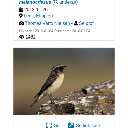
melanocrissus
(
underart
)
2012-11-26
Lemi
,
Etiopien
Thomas Varto Nielsen
-
Se profil
Uploadet 2016-01-04 Publiceret
2016-01-04
1482
Se
Se link-side