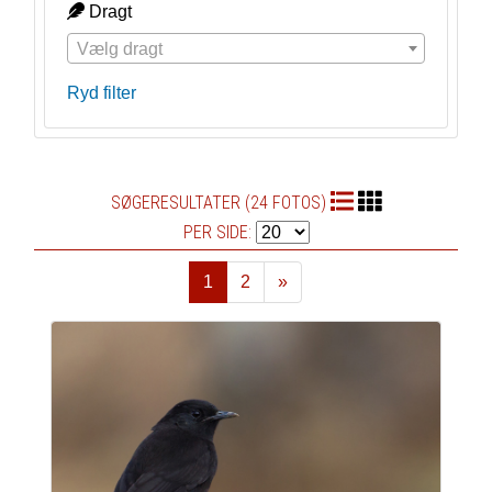
Dragt
Vælg dragt
Ryd filter
SØGERESULTATER (24 FOTOS)
PER SIDE:
1
2
»
Næste