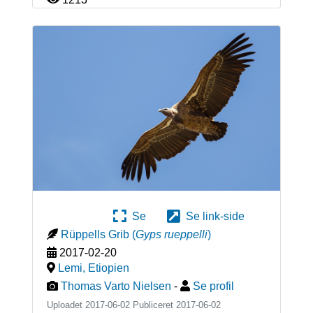
Se
Se link-side
Rüppells Grib
(
Gyps rueppelli
)
2017-02-20
Lemi
,
Etiopien
Thomas Varto Nielsen
-
Se profil
Uploadet 2017-06-02 Publiceret
2017-06-02