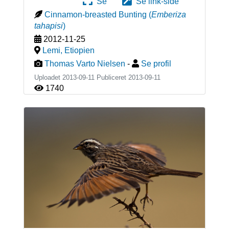
Se
Se link-side
Cinnamon-breasted Bunting
(
Emberiza
tahapisi
)
2012-11-25
Lemi
,
Etiopien
Thomas Varto Nielsen
-
Se profil
Uploadet 2013-09-11 Publiceret
2013-09-11
1740