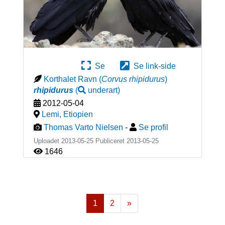
Se
Se link-side
Korthalet Ravn
(
Corvus rhipidurus
)
rhipidurus
(
underart
)
2012-05-04
Lemi
,
Etiopien
Thomas Varto Nielsen
-
Se profil
Uploadet 2013-05-25 Publiceret
2013-05-25
1646
1
2
»
Næste