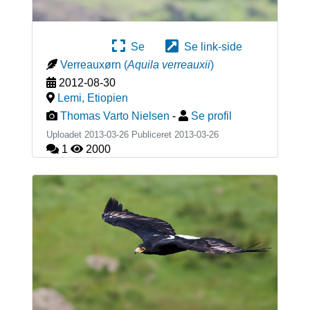
Se
Se link-side
Verreauxørn
(
Aquila verreauxii
)
2012-08-30
Lemi
,
Etiopien
Thomas Varto Nielsen
-
Se profil
Uploadet 2013-03-26 Publiceret
2013-03-26
1
2000