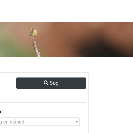
Søg
d
g en måned