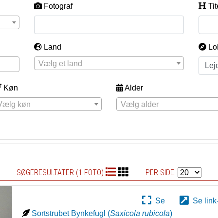
Fotograf
Tit
Land
Lo
Vælg et land
Køn
Alder
Vælg køn
Vælg alder
SØGERESULTATER (1 FOTO)
PER SIDE:
Se
Se link
Sortstrubet Bynkefugl
(
Saxicola rubicola
)