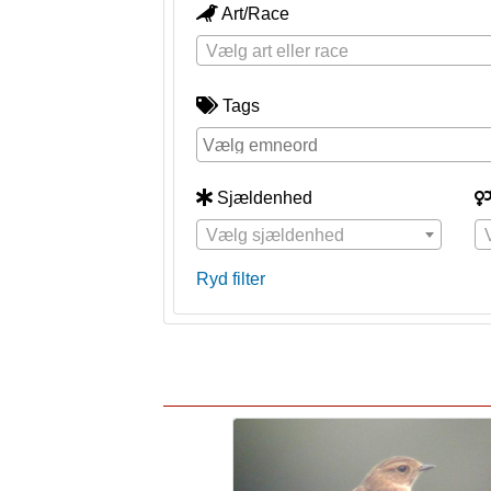
Art/Race
Vælg art eller race
Tags
Sjældenhed
Vælg sjældenhed
Ryd filter