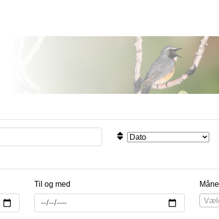
Til og med
Måne
Væl