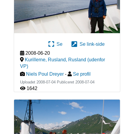
Se
Se link-side
2008-06-20
Kurillerne, Rusland
,
Rusland (udenfor
VP)
Niels Poul Dreyer
-
Se profil
Uploadet 2008-07-04 Publiceret
2008-07-04
1642