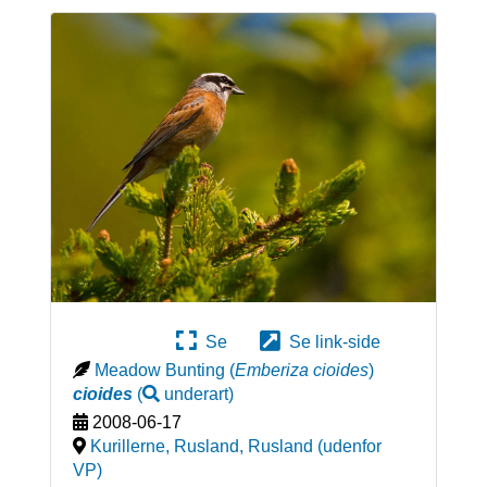
Se
Se link-side
Meadow Bunting
(
Emberiza cioides
)
cioides
(
underart
)
2008-06-17
Kurillerne, Rusland
,
Rusland (udenfor
VP)