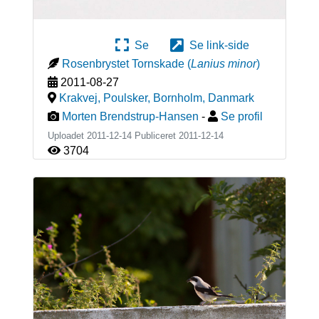
Se
Se link-side
Rosenbrystet Tornskade
(
Lanius minor
)
2011-08-27
Krakvej, Poulsker, Bornholm
,
Danmark
Morten Brendstrup-Hansen
-
Se profil
Uploadet 2011-12-14 Publiceret
2011-12-14
3704