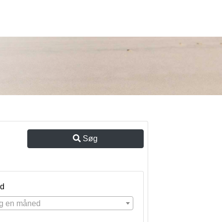
Søg
d
g en måned