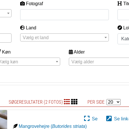
Fotograf
Tit
Land
Lo
Vælg et land
Køn
Alder
Vælg køn
Vælg alder
SØGERESULTATER (2 FOTOS)
PER SIDE:
Se
Se link
Mangrovehejre
(
Butorides striata
)