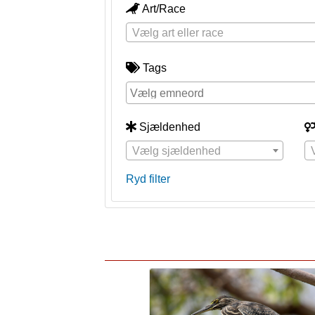
Art/Race
Vælg art eller race
Tags
Sjældenhed
Vælg sjældenhed
Ryd filter