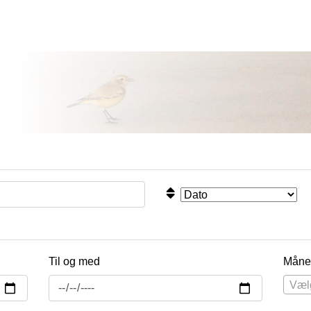
Til og med
Måne
Væl