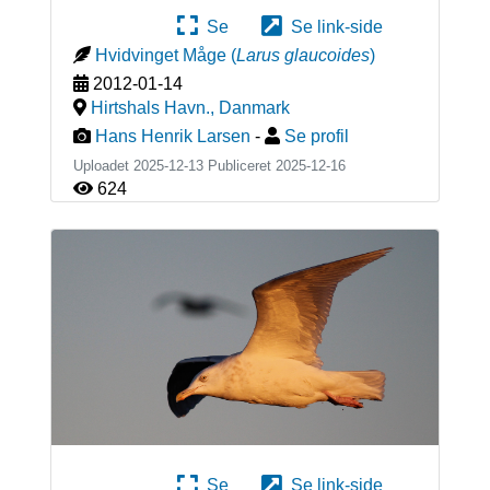
Se
Se link-side
Hvidvinget Måge
(
Larus glaucoides
)
2012-01-14
Hirtshals Havn.
,
Danmark
Hans Henrik Larsen
-
Se profil
Uploadet 2025-12-13 Publiceret
2025-12-16
624
Se
Se link-side