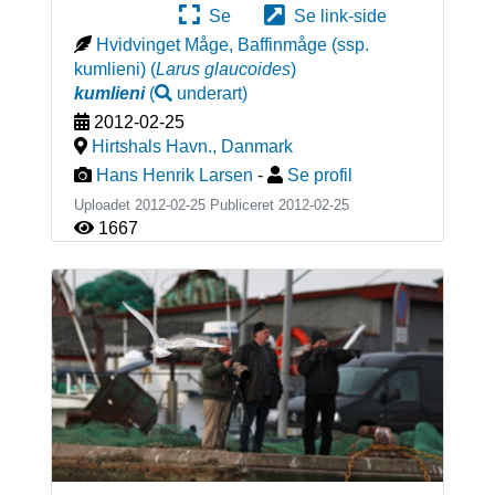
Se
Se link-side
Hvidvinget Måge, Baffinmåge (ssp.
kumlieni)
(
Larus glaucoides
)
kumlieni
(
underart
)
2012-02-25
Hirtshals Havn.
,
Danmark
Hans Henrik Larsen
-
Se profil
Uploadet 2012-02-25 Publiceret
2012-02-25
1667