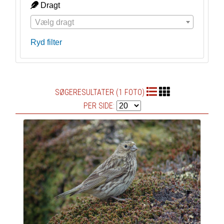
Dragt
Vælg dragt
Ryd filter
SØGERESULTATER (1 FOTO)
PER SIDE: