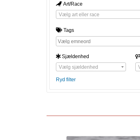
Art/Race
Vælg art eller race
Tags
Sjældenhed
Vælg sjældenhed
Ryd filter