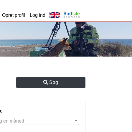
Opret profil
Log ind
Søg
d
g en måned