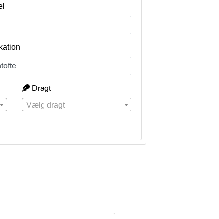
el
kation
Dragt
Vælg dragt