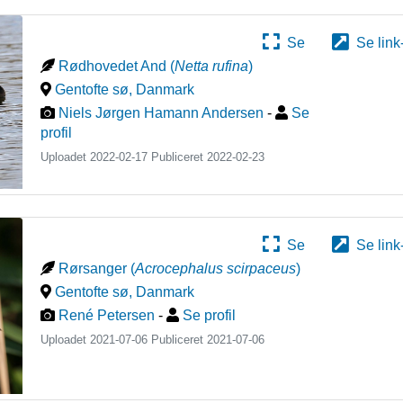
Se
Se link
Rødhovedet And
(
Netta rufina
)
Gentofte sø
,
Danmark
Niels Jørgen Hamann Andersen
-
Se
profil
Uploadet 2022-02-17 Publiceret
2022-02-23
Se
Se link
Rørsanger
(
Acrocephalus scirpaceus
)
Gentofte sø
,
Danmark
René Petersen
-
Se profil
Uploadet 2021-07-06 Publiceret
2021-07-06