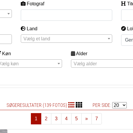
Fotograf
Tit
Land
Lo
Vælg et land
Køn
Alder
Vælg køn
Vælg alder
SØGERESULTATER (139 FOTOS)
PER SIDE:
1
2
3
4
5
»
7
Næste