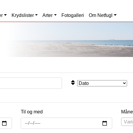
er
Krydslister
Arter
Fotogalleri
Om Netfugl
Til og med
Måne
Væl