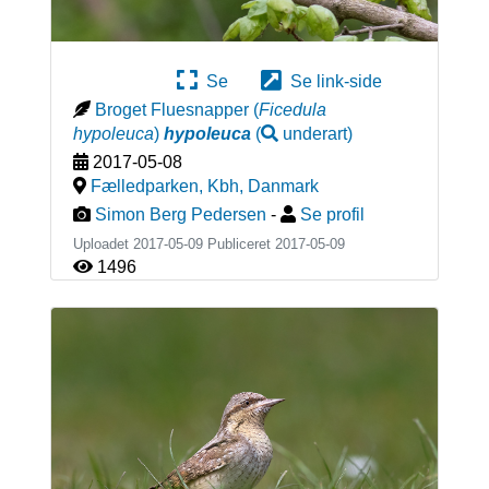
Se
Se link-side
Broget Fluesnapper
(
Ficedula
hypoleuca
)
hypoleuca
(
underart
)
2017-05-08
Fælledparken, Kbh
,
Danmark
Simon Berg Pedersen
-
Se profil
Uploadet 2017-05-09 Publiceret
2017-05-09
1496