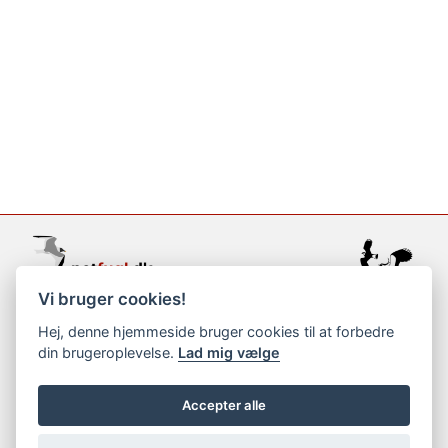
Vi bruger cookies!
support@netfugl.dk
Hej, denne hjemmeside bruger cookies til at forbedre
din brugeroplevelse.
Lad mig vælge
copyright © 2002-2023
Accepter alle