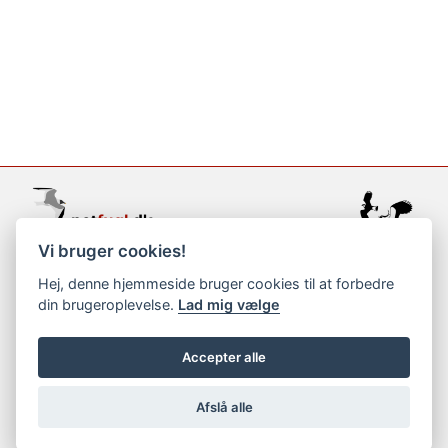
Vi bruger cookies!
support@netfugl.dk
Hej, denne hjemmeside bruger cookies til at forbedre
din brugeroplevelse.
Lad mig vælge
copyright © 2002-2023
Accepter alle
Afslå alle