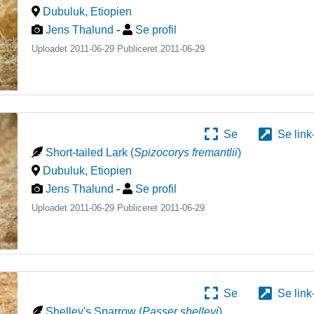
Dubuluk
,
Etiopien
Jens Thalund
-
Se profil
Uploadet 2011-06-29 Publiceret
2011-06-29
Se
Se link
Short-tailed Lark
(
Spizocorys fremantlii
)
Dubuluk
,
Etiopien
Jens Thalund
-
Se profil
Uploadet 2011-06-29 Publiceret
2011-06-29
Se
Se link
Shelley's Sparrow
(
Passer shelleyi
)