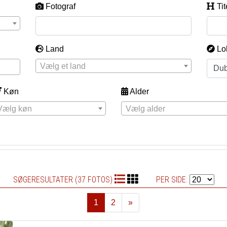
Fotograf
Tit
Land
Lo
Vælg et land
Køn
Alder
Vælg køn
Vælg alder
SØGERESULTATER (37 FOTOS)
PER SIDE:
1
2
»
Næste