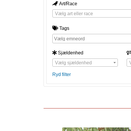
Art/Race
Vælg art eller race
Tags
Sjældenhed
Vælg sjældenhed
Ryd filter