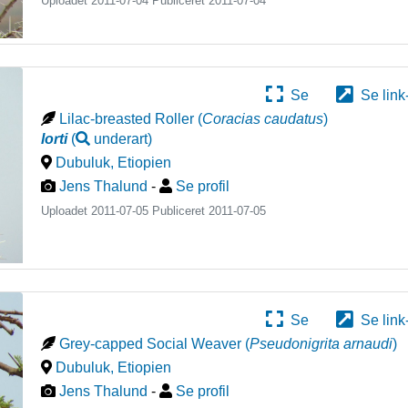
Uploadet 2011-07-04 Publiceret
2011-07-04
Se
Se link
Lilac-breasted Roller
(
Coracias caudatus
)
lorti
(
underart
)
Dubuluk
,
Etiopien
Jens Thalund
-
Se profil
Uploadet 2011-07-05 Publiceret
2011-07-05
Se
Se link
Grey-capped Social Weaver
(
Pseudonigrita arnaudi
)
Dubuluk
,
Etiopien
Jens Thalund
-
Se profil