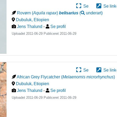
Se
Se link
Rovørn
(
Aquila rapax
)
belisarius
(
underart
)
Dubuluk
,
Etiopien
Jens Thalund
-
Se profil
Uploadet 2011-06-29 Publiceret
2011-06-29
Se
Se link
African Grey Flycatcher
(
Melaenornis microrhynchus
)
Dubuluk
,
Etiopien
Jens Thalund
-
Se profil
Uploadet 2011-06-29 Publiceret
2011-06-29