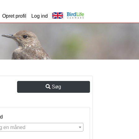
Opret profil
Log ind
Søg
d
g en måned