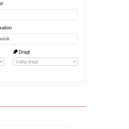
el
kation
Dragt
Vælg dragt