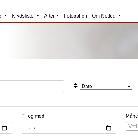
er
Krydslister
Arter
Fotogalleri
Om Netfugl
Til og med
Måne
Væl