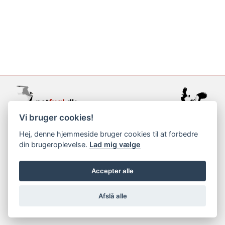
Vi bruger cookies!
support@netfugl.dk
Hej, denne hjemmeside bruger cookies til at forbedre
din brugeroplevelse.
Lad mig vælge
copyright © 2002-2023
Accepter alle
Afslå alle