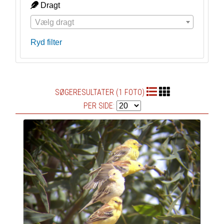
Dragt
Vælg dragt
Ryd filter
SØGERESULTATER (1 FOTO)
PER SIDE: