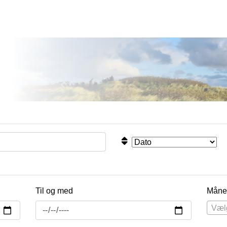
Til og med
Måne
Væl