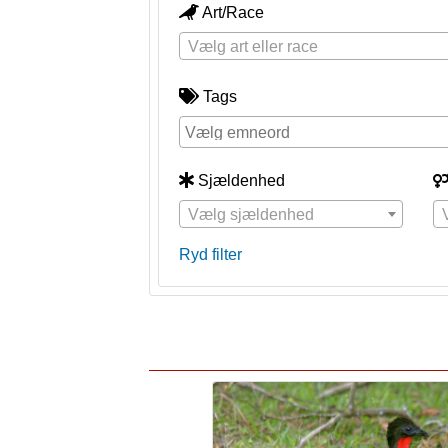
Art/Race
Vælg art eller race
Tags
Sjældenhed
Vælg sjældenhed
Ryd filter