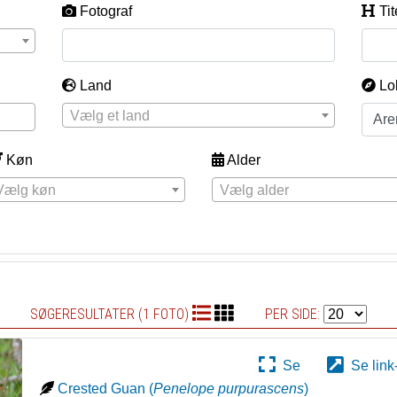
Fotograf
Tit
Land
Lo
Vælg et land
Køn
Alder
Vælg køn
Vælg alder
SØGERESULTATER (1 FOTO)
PER SIDE:
Se
Se link
Crested Guan
(
Penelope purpurascens
)