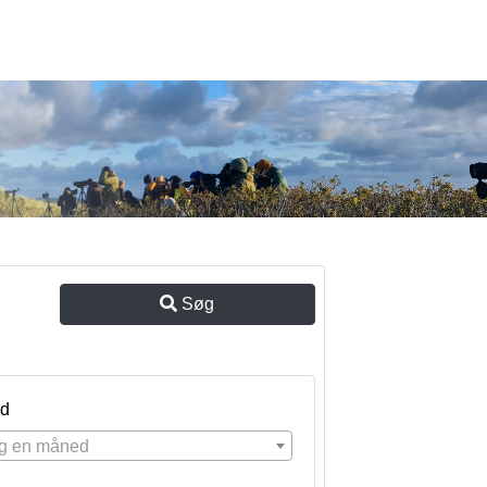
Søg
d
g en måned