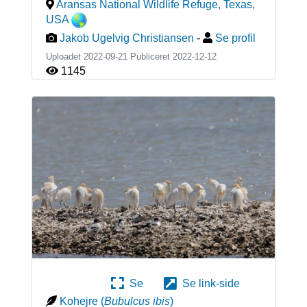
Aransas National Wildlife Refuge, Texas
,
USA
Jakob Ugelvig Christiansen
-
Se profil
Uploadet 2022-09-21 Publiceret
2022-12-12
1145
Se
Se link-side
Kohejre
(
Bubulcus ibis
)