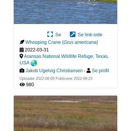
Se
Se link-side
Whooping Crane
(
Grus americana
)
2022-03-31
Aransas National Wildlife Refuge, Texas
,
USA
Jakob Ugelvig Christiansen
-
Se profil
Uploadet 2022-08-09 Publiceret
2022-09-23
980