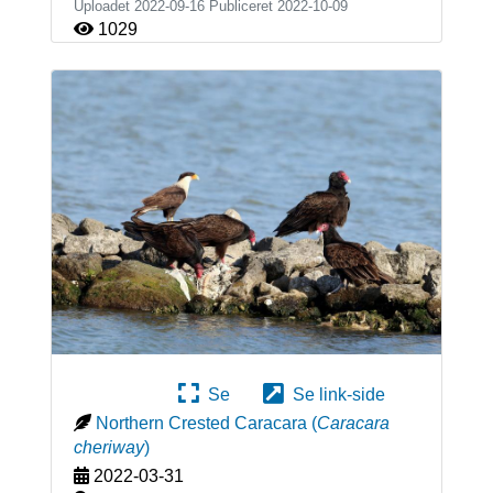
Uploadet 2022-09-16 Publiceret
2022-10-09
1029
Se
Se link-side
Northern Crested Caracara
(
Caracara
cheriway
)
2022-03-31