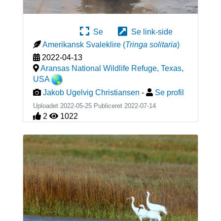
Se
Se link-side
Amerikansk Svaleklire
(
Tringa solitaria
)
2022-04-13
Aransas National Wildlife Refuge, Texas
,
USA
Jakob Ugelvig Christiansen
-
Se profil
Uploadet 2022-05-25 Publiceret
2022-07-14
2
1022