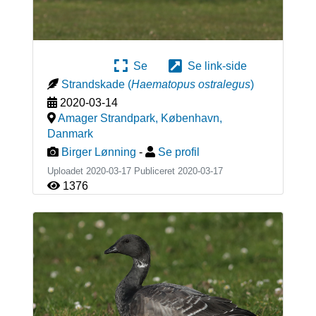
Se
Se link-side
Strandskade
(
Haematopus ostralegus
)
2020-03-14
Amager Strandpark, København
,
Danmark
Birger Lønning
-
Se profil
Uploadet 2020-03-17 Publiceret
2020-03-17
1376