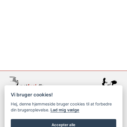
Vi bruger cookies!
support@netfugl.dk
Hej, denne hjemmeside bruger cookies til at forbedre
din brugeroplevelse.
Lad mig vælge
copyright © 2002-2023
Accepter alle