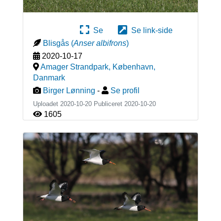
Se
Se link-side
Blisgås
(
Anser albifrons
)
2020-10-17
Amager Strandpark, København
,
Danmark
Birger Lønning
-
Se profil
Uploadet 2020-10-20 Publiceret
2020-10-20
1605