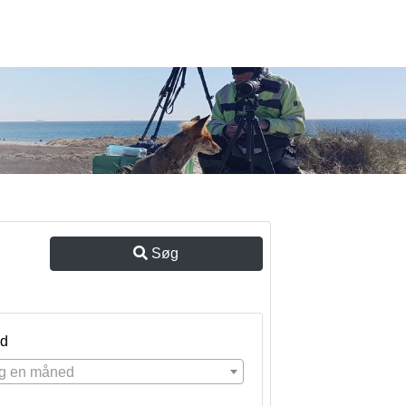
Søg
d
g en måned