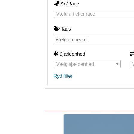
Art/Race
Vælg art eller race
Tags
Sjældenhed
Vælg sjældenhed
Ryd filter