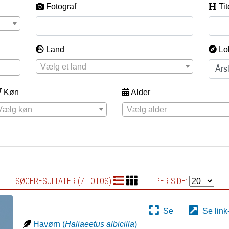
Fotograf
Tit
Land
Lo
Vælg et land
Køn
Alder
Vælg køn
Vælg alder
SØGERESULTATER (7 FOTOS)
PER SIDE:
Se
Se link
Havørn
(
Haliaeetus albicilla
)