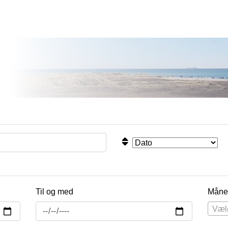
Til og med
Måne
Væl