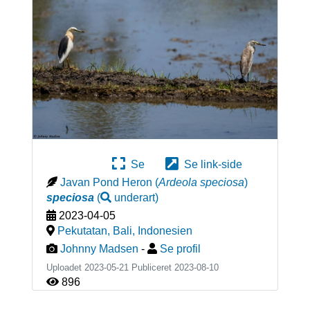
Se
Se link-side
Javan Pond Heron
(
Ardeola speciosa
)
speciosa
(
underart
)
2023-04-05
Pekutatan, Bali
,
Indonesien
Johnny Madsen
-
Se profil
Uploadet 2023-05-21 Publiceret
2023-08-10
896