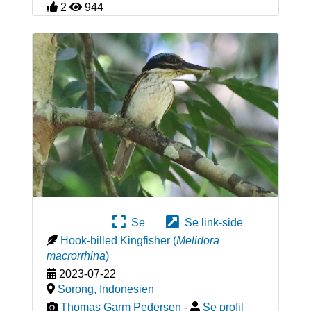
2
944
Se
Se link-side
Hook-billed Kingfisher
(
Melidora
macrorrhina
)
2023-07-22
Sorong
,
Indonesien
Thomas Garm Pedersen
-
Se profil