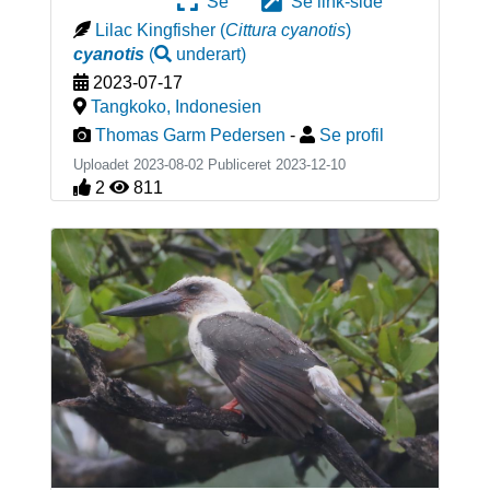
Se
Se link-side
Lilac Kingfisher
(
Cittura cyanotis
)
cyanotis
(
underart
)
2023-07-17
Tangkoko
,
Indonesien
Thomas Garm Pedersen
-
Se profil
Uploadet 2023-08-02 Publiceret
2023-12-10
2
811