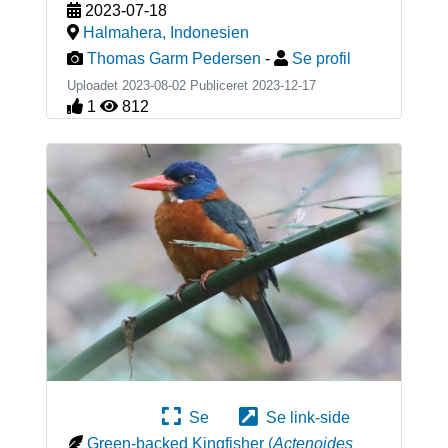
2023-07-18
Halmahera
,
Indonesien
Thomas Garm Pedersen
-
Se profil
Uploadet 2023-08-02 Publiceret
2023-12-17
1
812
Se
Se link-side
Green-backed Kingfisher
(
Actenoides