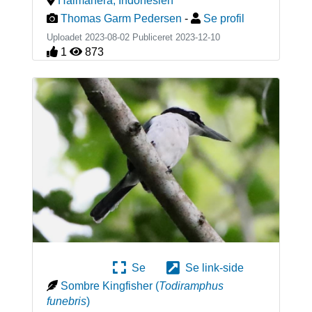
Halmahera
,
Indonesien
Thomas Garm Pedersen
-
Se profil
Uploadet 2023-08-02 Publiceret
2023-12-10
1
873
Se
Se link-side
Sombre Kingfisher
(
Todiramphus
funebris
)