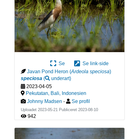
Se
Se link-side
Javan Pond Heron
(
Ardeola speciosa
)
speciosa
(
underart
)
2023-04-05
Pekutatan, Bali
,
Indonesien
Johnny Madsen
-
Se profil
Uploadet 2023-05-21 Publiceret
2023-08-10
942