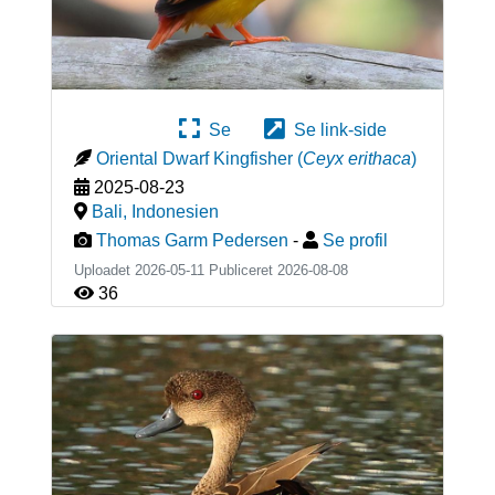
Se
Se link-side
Oriental Dwarf Kingfisher
(
Ceyx erithaca
)
2025-08-23
Bali
,
Indonesien
Thomas Garm Pedersen
-
Se profil
Uploadet 2026-05-11 Publiceret
2026-08-08
36