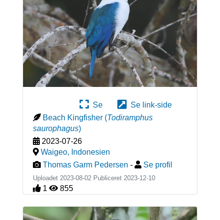
Se
Se link-side
Beach Kingfisher
(
Todiramphus
saurophagus
)
2023-07-26
Waigeo
,
Indonesien
Thomas Garm Pedersen
-
Se profil
Uploadet 2023-08-02 Publiceret
2023-12-10
1
855