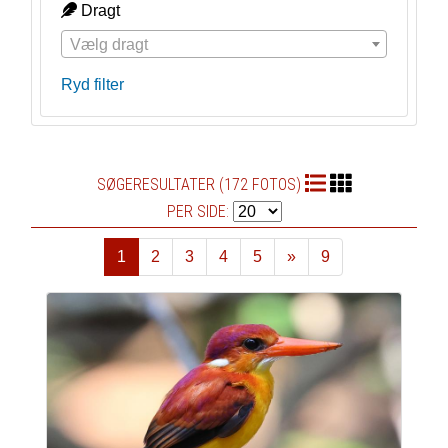
Dragt
Vælg dragt
Ryd filter
SØGERESULTATER (172 FOTOS)
PER SIDE:
1
2
3
4
5
»
9
Næste