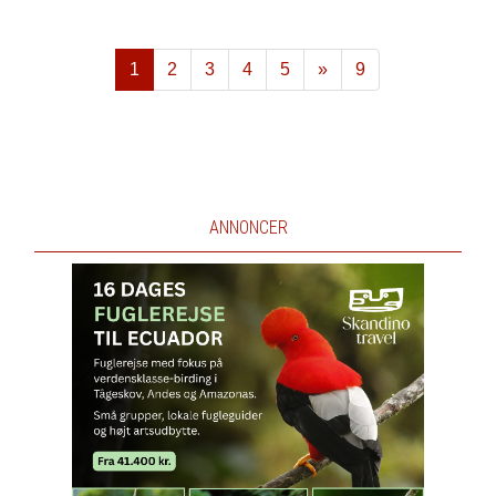
1
2
3
4
5
»
9
Næste
ANNONCER