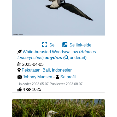
Se
Se link-side
White-breasted Woodswallow
(
Artamus
leucorynchus
)
amydrus
(
underart
)
2023-04-05
Pekutatan, Bali
,
Indonesien
Johnny Madsen
-
Se profil
Uploadet 2023-05-07 Publiceret
2023-08-07
4
1025