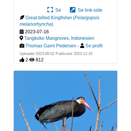
Se
Se link-side
Great-billed Kingfisher
(
Pelargopsis
melanorhyncha
)
2023-07-16
Tangkoko Mangroves
,
Indonesien
Thomas Garm Pedersen
-
Se profil
Uploadet 2023-08-02 Publiceret
2023-12-10
2
812