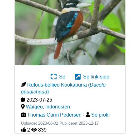
Se
Se link-side
Rufous-bellied Kookaburra
(
Dacelo
gaudichaud
)
2023-07-25
Waigeo
,
Indonesien
Thomas Garm Pedersen
-
Se profil
Uploadet 2023-08-02 Publiceret
2023-12-17
2
839