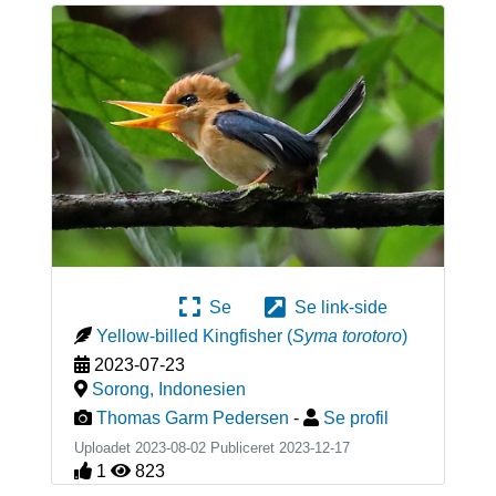
Se
Se link-side
Yellow-billed Kingfisher
(
Syma torotoro
)
2023-07-23
Sorong
,
Indonesien
Thomas Garm Pedersen
-
Se profil
Uploadet 2023-08-02 Publiceret
2023-12-17
1
823