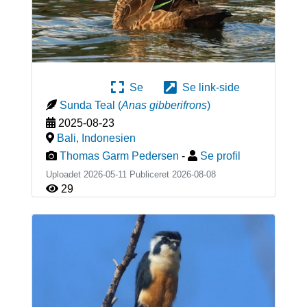
Se
Se link-side
Sunda Teal
(
Anas gibberifrons
)
2025-08-23
Bali
,
Indonesien
Thomas Garm Pedersen
-
Se profil
Uploadet 2026-05-11 Publiceret
2026-08-08
29