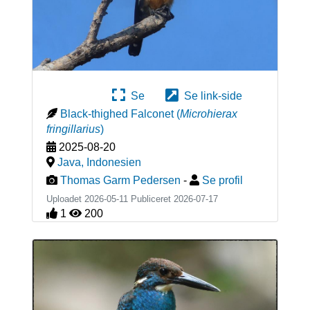
Se
Se link-side
Black-thighed Falconet
(
Microhierax
fringillarius
)
2025-08-20
Java
,
Indonesien
Thomas Garm Pedersen
-
Se profil
Uploadet 2026-05-11 Publiceret
2026-07-17
1
200