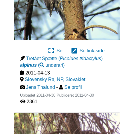
Se
Se link-side
Tretået Spætte
(
Picoides tridactylus
)
alpinus
(
underart
)
2011-04-13
Slovensky Raj NP
,
Slovakiet
Jens Thalund
-
Se profil
Uploadet 2011-04-30 Publiceret
2011-04-30
2361