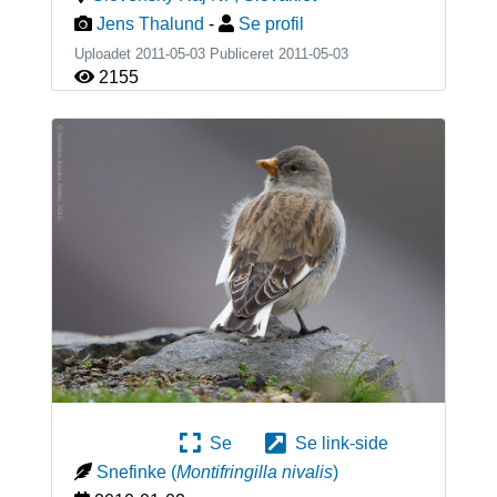
Jens Thalund
-
Se profil
Uploadet 2011-05-03 Publiceret
2011-05-03
2155
Se
Se link-side
Snefinke
(
Montifringilla nivalis
)