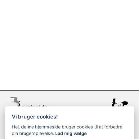
Vi bruger cookies!
support@netfugl.dk
Hej, denne hjemmeside bruger cookies til at forbedre
din brugeroplevelse.
Lad mig vælge
copyright © 2002-2023