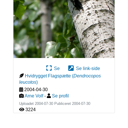
Se
Se link-side
Hvidrygget Flagspætte
(
Dendrocopos
leucotos
)
2004-04-30
Arne Volf
-
Se profil
Uploadet 2004-07-30 Publiceret
2004-07-30
3224