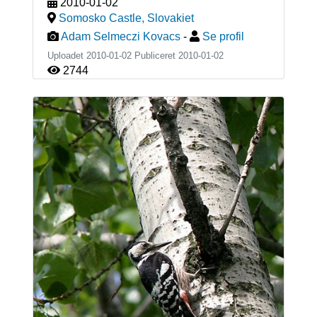
2010-01-02
Somosko Castle
,
Slovakiet
Adam Selmeczi Kovacs
-
Se profil
Uploadet 2010-01-02 Publiceret
2010-01-02
2744