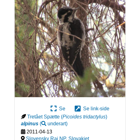
Se
Se link-side
Tretået Spætte
(
Picoides tridactylus
)
alpinus
(
underart
)
2011-04-13
Slovensky Raj NP
,
Slovakiet