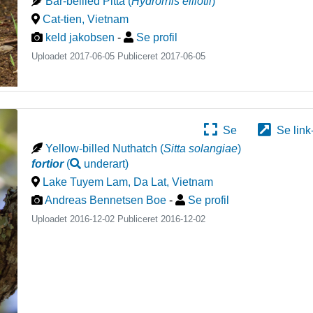
Bar-bellied Pitta
(
Hydrornis elliotii
)
Cat-tien
,
Vietnam
keld jakobsen
-
Se profil
Uploadet 2017-06-05 Publiceret
2017-06-05
Se
Se link
Yellow-billed Nuthatch
(
Sitta solangiae
)
fortior
(
underart
)
Lake Tuyem Lam, Da Lat
,
Vietnam
Andreas Bennetsen Boe
-
Se profil
Uploadet 2016-12-02 Publiceret
2016-12-02