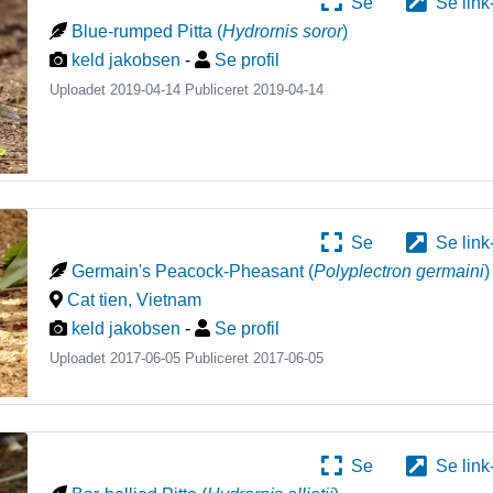
Se
Se link
Blue-rumped Pitta
(
Hydrornis soror
)
keld jakobsen
-
Se profil
Uploadet 2019-04-14 Publiceret
2019-04-14
Se
Se link
Germain's Peacock-Pheasant
(
Polyplectron germaini
)
Cat tien
,
Vietnam
keld jakobsen
-
Se profil
Uploadet 2017-06-05 Publiceret
2017-06-05
Se
Se link