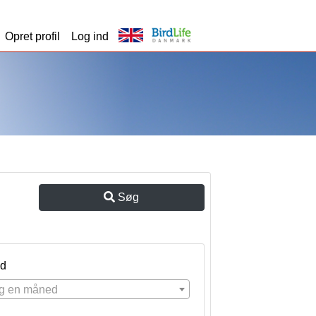
Opret profil
Log ind
Søg
d
g en måned