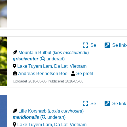
Se
Se link
Mountain Bulbul
(
Ixos mcclellandii
)
griseiventer
(
underart
)
Lake Tuyem Lam, Da Lat
,
Vietnam
Andreas Bennetsen Boe
-
Se profil
Uploadet 2016-05-06 Publiceret
2016-05-06
Se
Se link
Lille Korsnæb
(
Loxia curvirostra
)
meridionalis
(
underart
)
Lake Tuyem Lam, Da Lat
,
Vietnam