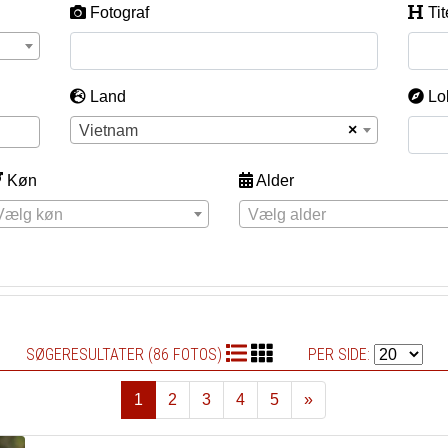
Fotograf
Tit
Land
Lo
×
Vietnam
Køn
Alder
Vælg køn
Vælg alder
SØGERESULTATER (86 FOTOS)
PER SIDE:
1
2
3
4
5
»
Næste