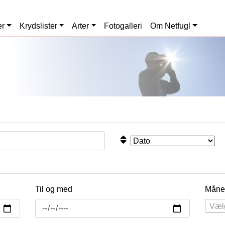
er
Krydslister
Arter
Fotogalleri
Om Netfugl
Til og med
Måne
Væl