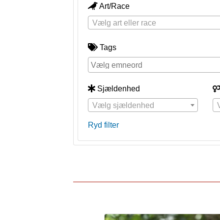
Art/Race
Vælg art eller race
Tags
Sjældenhed
Vælg sjældenhed
Ryd filter