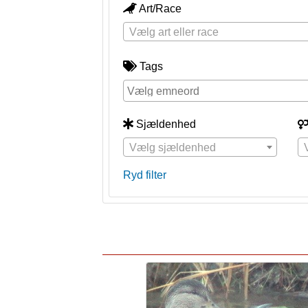
Art/Race
Vælg art eller race
Tags
Sjældenhed
Vælg sjældenhed
Ryd filter