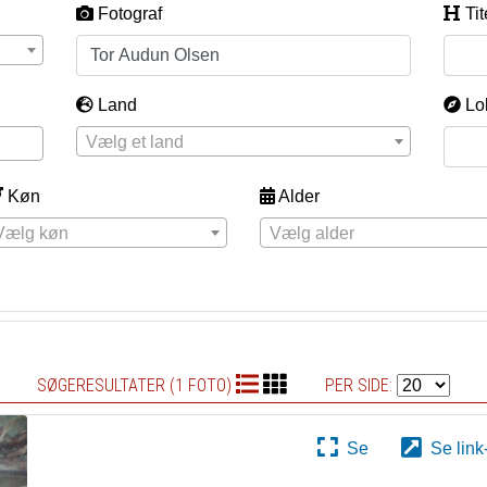
Fotograf
Tit
Land
Lo
Vælg et land
Køn
Alder
Vælg køn
Vælg alder
SØGERESULTATER (1 FOTO)
PER SIDE:
Se
Se link