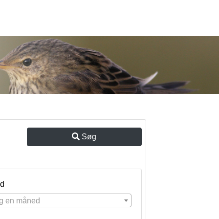
Søg
d
g en måned