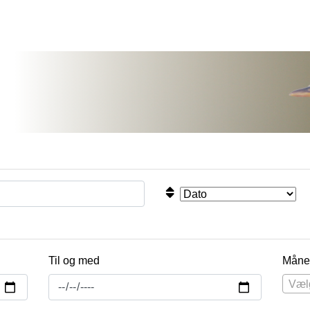
Til og med
Måne
Væl