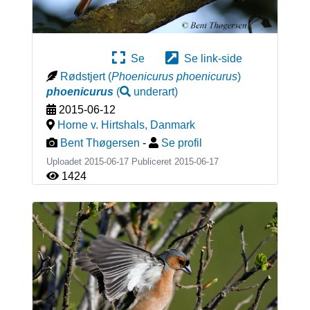
Se
Se link-side
Rødstjert
(
Phoenicurus phoenicurus
)
phoenicurus
(
underart
)
2015-06-12
Horne v. Hirtshals
,
Danmark
Bent Thøgersen
-
Se profil
Uploadet 2015-06-17 Publiceret
2015-06-17
1424