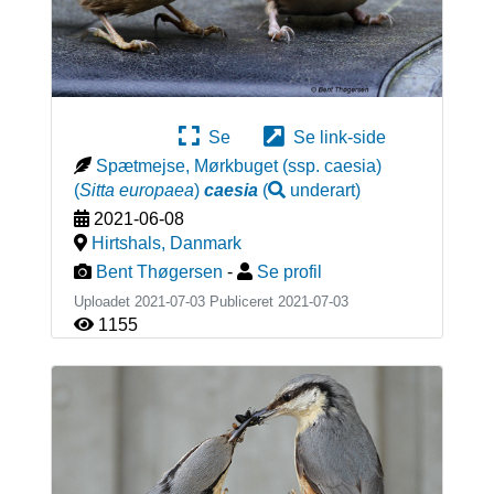
Se
Se link-side
Spætmejse, Mørkbuget (ssp. caesia)
(
Sitta europaea
)
caesia
(
underart
)
2021-06-08
Hirtshals
,
Danmark
Bent Thøgersen
-
Se profil
Uploadet 2021-07-03 Publiceret
2021-07-03
1155