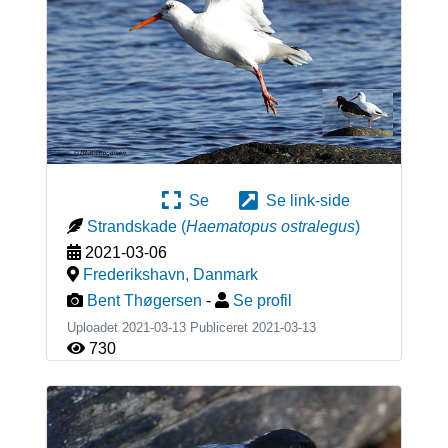
Se
Se link-side
Strandskade
(
Haematopus ostralegus
)
2021-03-06
Frederikshavn
,
Danmark
Bent Thøgersen
-
Se profil
Uploadet 2021-03-13 Publiceret
2021-03-13
730