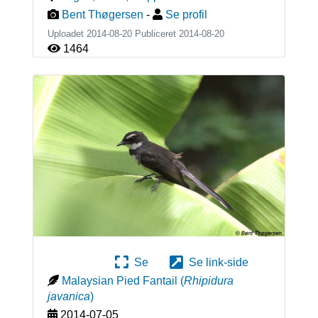
Bent Thøgersen
-
Se profil
Uploadet 2014-08-20 Publiceret
2014-08-20
1464
Se
Se link-side
Malaysian Pied Fantail
(
Rhipidura
javanica
)
2014-07-05