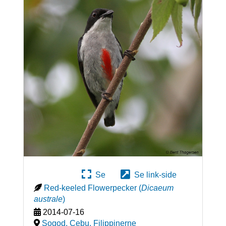
Se
Se link-side
Red-keeled Flowerpecker
(
Dicaeum
australe
)
2014-07-16
Sogod, Cebu
,
Filippinerne