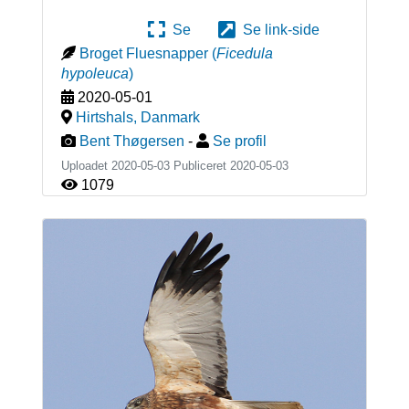
Se
Se link-side
Broget Fluesnapper
(
Ficedula
hypoleuca
)
2020-05-01
Hirtshals
,
Danmark
Bent Thøgersen
-
Se profil
Uploadet 2020-05-03 Publiceret
2020-05-03
1079