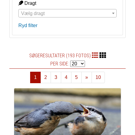
Dragt
Vælg dragt
Ryd filter
SØGERESULTATER (193 FOTOS)
PER SIDE:
1
2
3
4
5
»
10
Næste