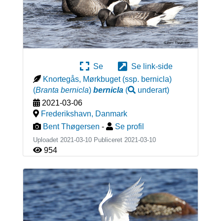
Se
Se link-side
Knortegås, Mørkbuget (ssp. bernicla)
(
Branta bernicla
)
bernicla
(
underart
)
2021-03-06
Frederikshavn
,
Danmark
Bent Thøgersen
-
Se profil
Uploadet 2021-03-10 Publiceret
2021-03-10
954