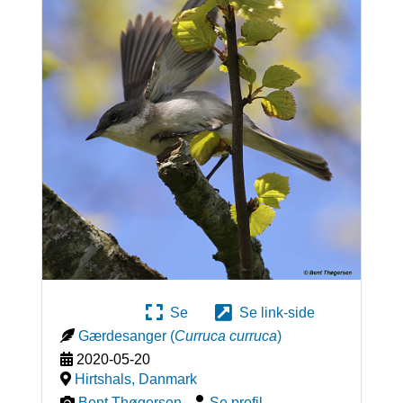
Se
Se link-side
Gærdesanger
(
Curruca curruca
)
2020-05-20
Hirtshals
,
Danmark
Bent Thøgersen
-
Se profil