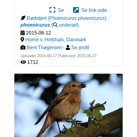
Se
Se link-side
Rødstjert
(
Phoenicurus phoenicurus
)
phoenicurus
(
underart
)
2015-06-12
Horne v. Hirtshals
,
Danmark
Bent Thøgersen
-
Se profil
Uploadet 2015-06-17 Publiceret
2015-06-17
1712