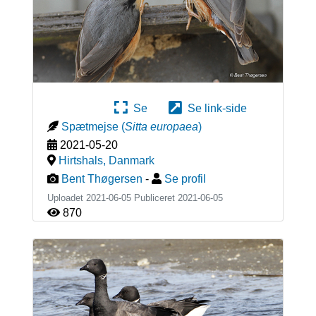
Se
Se link-side
Spætmejse
(
Sitta europaea
)
2021-05-20
Hirtshals
,
Danmark
Bent Thøgersen
-
Se profil
Uploadet 2021-06-05 Publiceret
2021-06-05
870