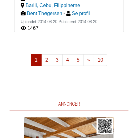
Barili, Cebu
,
Filippinerne
Bent Thøgersen
-
Se profil
Uploadet 2014-08-20 Publiceret
2014-08-20
1467
1
2
3
4
5
»
10
Næste
ANNONCER