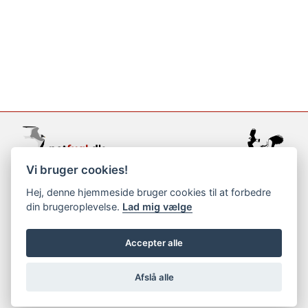
Vi bruger cookies!
support@netfugl.dk
Hej, denne hjemmeside bruger cookies til at forbedre
din brugeroplevelse.
Lad mig vælge
copyright © 2002-2023
Accepter alle
Afslå alle