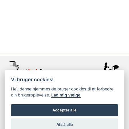
Vi bruger cookies!
support@netfugl.dk
Hej, denne hjemmeside bruger cookies til at forbedre
din brugeroplevelse.
Lad mig vælge
copyright © 2002-2023
Accepter alle
Afslå alle