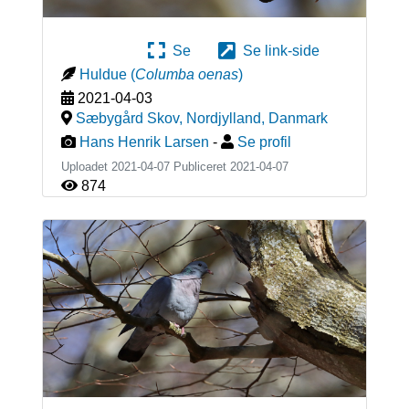
Se
Se link-side
Huldue
(
Columba oenas
)
2021-04-03
Sæbygård Skov, Nordjylland
,
Danmark
Hans Henrik Larsen
-
Se profil
Uploadet 2021-04-07 Publiceret
2021-04-07
874