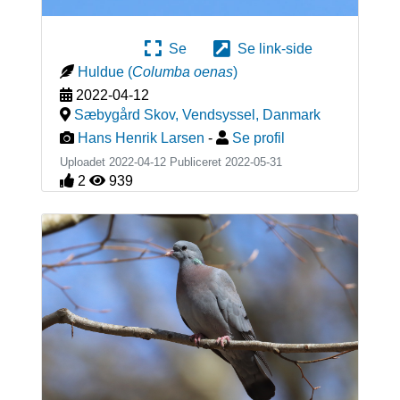
Se
Se link-side
Huldue
(
Columba oenas
)
2022-04-12
Sæbygård Skov, Vendsyssel
,
Danmark
Hans Henrik Larsen
-
Se profil
Uploadet 2022-04-12 Publiceret
2022-05-31
2
939