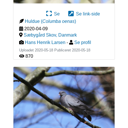
Se
Se link-side
Huldue
(
Columba oenas
)
2020-04-09
Sæbygård Skov
,
Danmark
Hans Henrik Larsen
-
Se profil
Uploadet 2020-05-18 Publiceret
2020-05-18
870