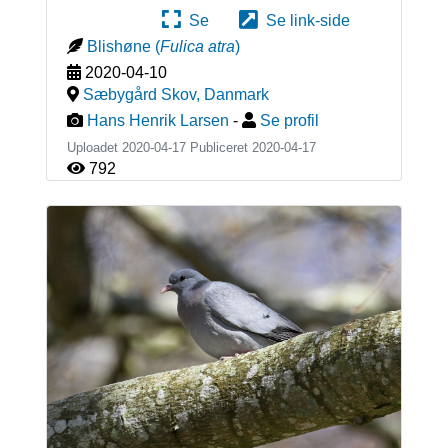
Se
Se link-side
Blishøne
(
Fulica atra
)
2020-04-10
Sæbygård Skov
,
Danmark
Hans Henrik Larsen
-
Se profil
Uploadet 2020-04-17 Publiceret
2020-04-17
792