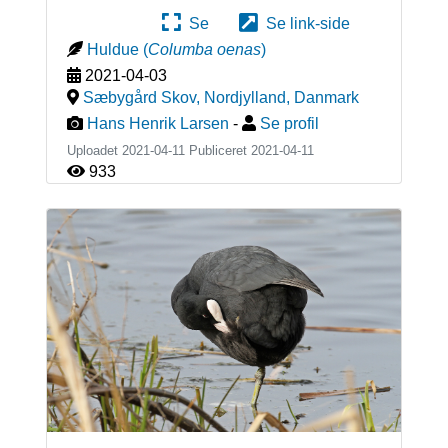
Se
Se link-side
Huldue
(
Columba oenas
)
2021-04-03
Sæbygård Skov, Nordjylland
,
Danmark
Hans Henrik Larsen
-
Se profil
Uploadet 2021-04-11 Publiceret
2021-04-11
933