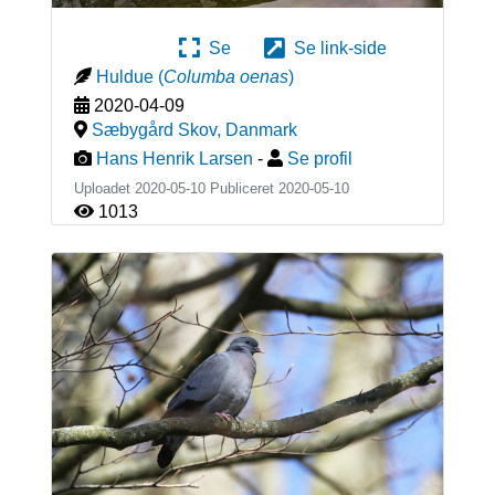
Se
Se link-side
Huldue
(
Columba oenas
)
2020-04-09
Sæbygård Skov
,
Danmark
Hans Henrik Larsen
-
Se profil
Uploadet 2020-05-10 Publiceret
2020-05-10
1013