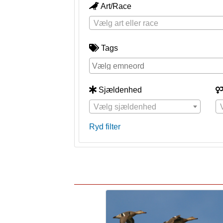
Art/Race
Vælg art eller race
Tags
Sjældenhed
Vælg sjældenhed
Ryd filter