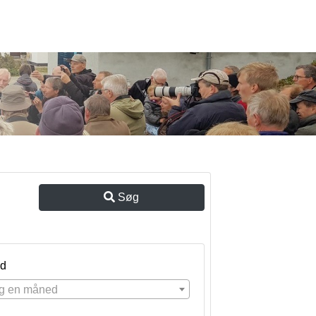
Søg
d
g en måned