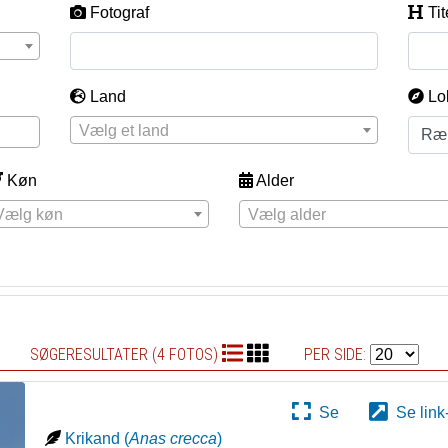
Fotograf
Tit
Land
Lo
Vælg et land
Køn
Alder
Vælg køn
Vælg alder
SØGERESULTATER (4 FOTOS)
PER SIDE:
Se
Se link
Krikand
(
Anas crecca
)