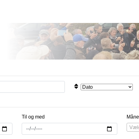
Til og med
Måne
Væl