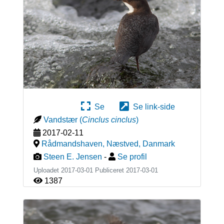
Se
Se link-side
Vandstær
(
Cinclus cinclus
)
2017-02-11
Rådmandshaven, Næstved
,
Danmark
Steen E. Jensen
-
Se profil
Uploadet 2017-03-01 Publiceret
2017-03-01
1387