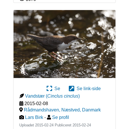
Se
Se link-side
Vandstær
(
Cinclus cinclus
)
2015-02-08
Rådmandshaven, Næstved
,
Danmark
Lars Birk
-
Se profil
Uploadet 2015-02-24 Publiceret
2015-02-24