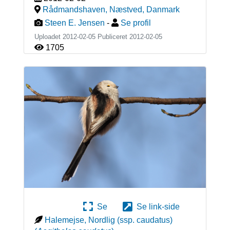
Rådmandshaven, Næstved
,
Danmark
Steen E. Jensen
-
Se profil
Uploadet 2012-02-05 Publiceret
2012-02-05
1705
Se
Se link-side
Halemejse, Nordlig (ssp. caudatus)