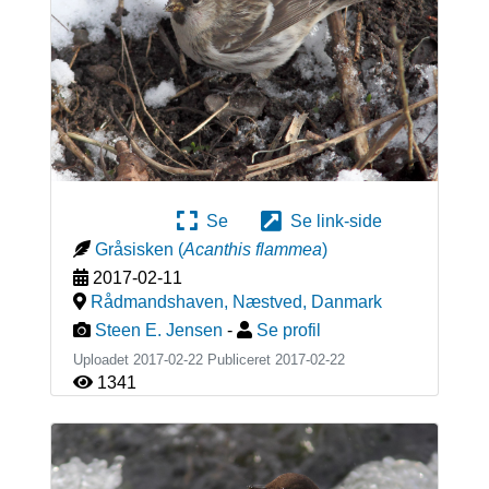
Se
Se link-side
Gråsisken
(
Acanthis flammea
)
2017-02-11
Rådmandshaven, Næstved
,
Danmark
Steen E. Jensen
-
Se profil
Uploadet 2017-02-22 Publiceret
2017-02-22
1341