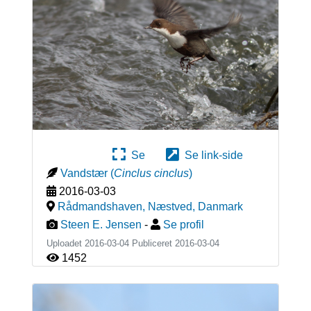
Se
Se link-side
Vandstær
(
Cinclus cinclus
)
2016-03-03
Rådmandshaven, Næstved
,
Danmark
Steen E. Jensen
-
Se profil
Uploadet 2016-03-04 Publiceret
2016-03-04
1452