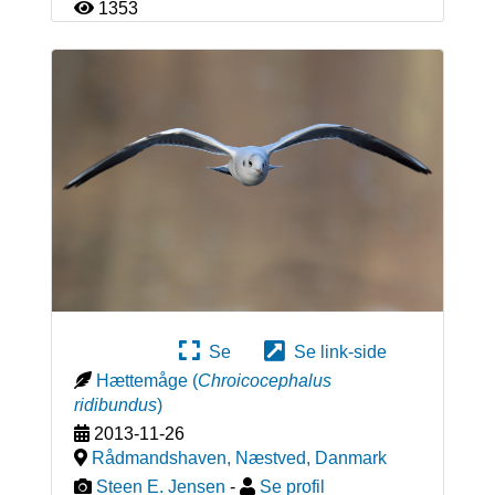
1353
Se
Se link-side
Hættemåge
(
Chroicocephalus
ridibundus
)
2013-11-26
Rådmandshaven, Næstved
,
Danmark
Steen E. Jensen
-
Se profil