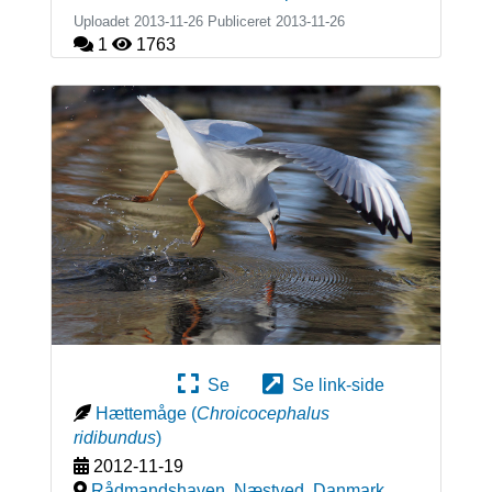
Uploadet 2013-11-26 Publiceret
2013-11-26
1
1763
Se
Se link-side
Hættemåge
(
Chroicocephalus
ridibundus
)
2012-11-19
Rådmandshaven, Næstved
,
Danmark