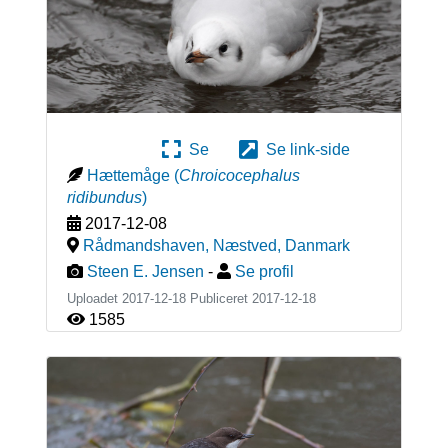
Se
Se link-side
Hættemåge
(
Chroicocephalus
ridibundus
)
2017-12-08
Rådmandshaven, Næstved
,
Danmark
Steen E. Jensen
-
Se profil
Uploadet 2017-12-18 Publiceret
2017-12-18
1585