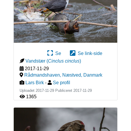
Se
Se link-side
Vandstær
(
Cinclus cinclus
)
2017-11-29
Rådmandshaven, Næstved
,
Danmark
Lars Birk
-
Se profil
Uploadet 2017-11-29 Publiceret
2017-11-29
1365