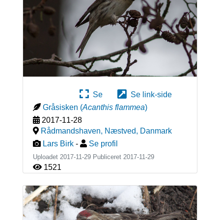
Se
Se link-side
Gråsisken
(
Acanthis flammea
)
2017-11-28
Rådmandshaven, Næstved
,
Danmark
Lars Birk
-
Se profil
Uploadet 2017-11-29 Publiceret
2017-11-29
1521