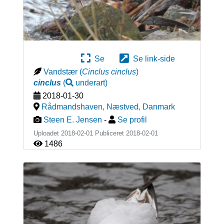
Se
Se link-side
Vandstær
(
Cinclus cinclus
)
cinclus
(
underart
)
2018-01-30
Rådmandshaven, Næstved
,
Danmark
Steen E. Jensen
-
Se profil
Uploadet 2018-02-01 Publiceret
2018-02-01
1486