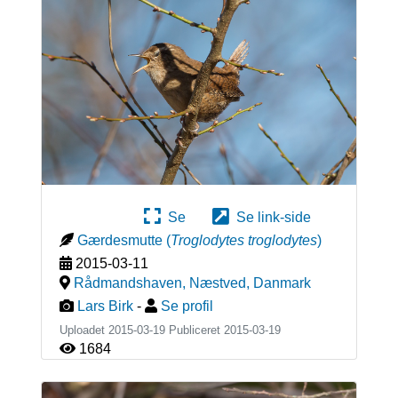
Se
Se link-side
Gærdesmutte
(
Troglodytes troglodytes
)
2015-03-11
Rådmandshaven, Næstved
,
Danmark
Lars Birk
-
Se profil
Uploadet 2015-03-19 Publiceret
2015-03-19
1684