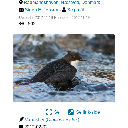
Rådmandshaven, Næstved
,
Danmark
Steen E. Jensen
-
Se profil
Uploadet 2012-11-19 Publiceret
2012-11-19
1942
Se
Se link-side
Vandstær
(
Cinclus cinclus
)
2012-02-02