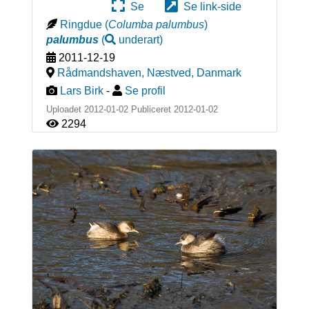
Se
Se link-side
Ringdue
(
Columba palumbus
)
palumbus
(
underart
)
2011-12-19
Rådmandshaven, Næstved
,
Danmark
Lars Birk
-
Se profil
Uploadet 2012-01-02 Publiceret
2012-01-02
2294