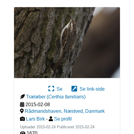
Se
Se link-side
Træløber
(
Certhia familiaris
)
2015-02-08
Rådmandshaven, Næstved
,
Danmark
Lars Birk
-
Se profil
Uploadet 2015-02-24 Publiceret
2015-02-24
1670