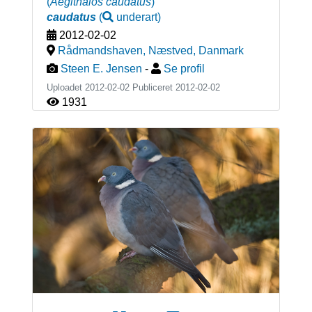
(
Aegithalos caudatus
)
caudatus
(
underart
)
2012-02-02
Rådmandshaven, Næstved
,
Danmark
Steen E. Jensen
-
Se profil
Uploadet 2012-02-02 Publiceret
2012-02-02
1931