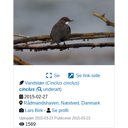
Se
Se link-side
Vandstær
(
Cinclus cinclus
)
cinclus
(
underart
)
2015-02-27
Rådmandshaven, Næstved
,
Danmark
Lars Birk
-
Se profil
Uploadet 2015-03-23 Publiceret
2015-03-23
1569