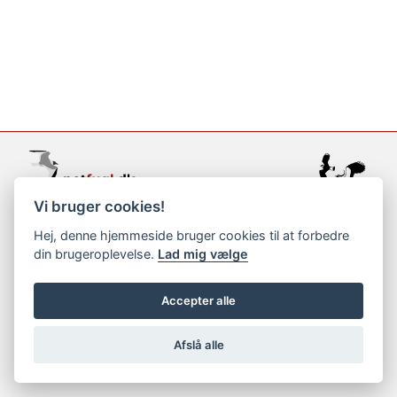
Vi bruger cookies!
support@netfugl.dk
Hej, denne hjemmeside bruger cookies til at forbedre
din brugeroplevelse.
Lad mig vælge
copyright © 2002-2023
Accepter alle
Afslå alle