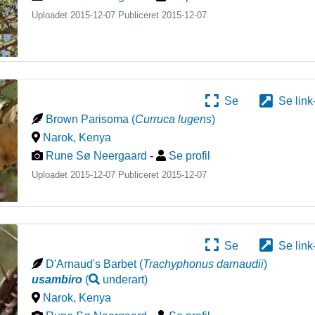
Uploadet 2015-12-07 Publiceret
2015-12-07
Se
Se link
Brown Parisoma
(
Curruca lugens
)
Narok
,
Kenya
Rune Sø Neergaard
-
Se profil
Uploadet 2015-12-07 Publiceret
2015-12-07
Se
Se link
D'Arnaud's Barbet
(
Trachyphonus darnaudii
)
usambiro
(
underart
)
Narok
,
Kenya