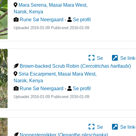
Mara Serena, Masai Mara West,
Narok
,
Kenya
Rune Sø Neergaard
-
Se profil
Uploadet 2016-01-09 Publiceret
2016-01-09
Se
Se link
Brown-backed Scrub Robin
(
Cercotrichas hartlaubi
)
Siria Escarpment, Masai Mara West,
Narok
,
Kenya
Rune Sø Neergaard
-
Se profil
Uploadet 2016-01-09 Publiceret
2016-01-09
Se
Se link
Nonnestenpikker
(
Oenanthe pleschanka
)