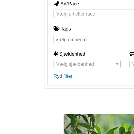
Art/Race
Vælg art eller race
Tags
Sjældenhed
Vælg sjældenhed
Ryd filter