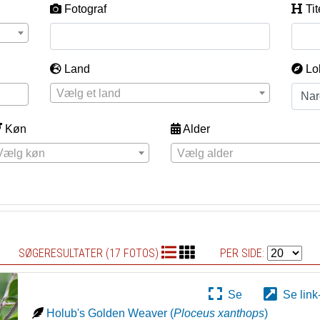
Fotograf
Tit
Land
Lo
Vælg et land
Køn
Alder
Vælg køn
Vælg alder
SØGERESULTATER (17 FOTOS)
PER SIDE:
Se
Se link
Holub's Golden Weaver
(
Ploceus xanthops
)