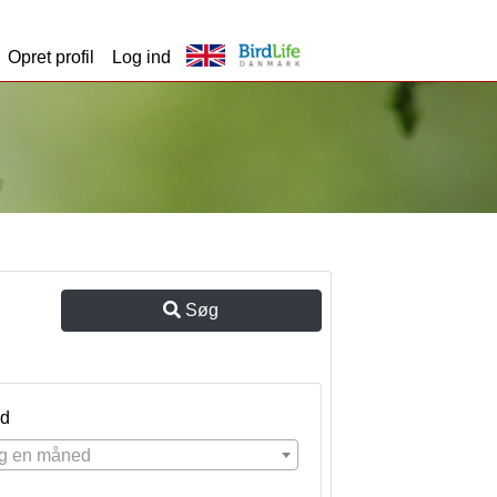
Opret profil
Log ind
Søg
d
g en måned