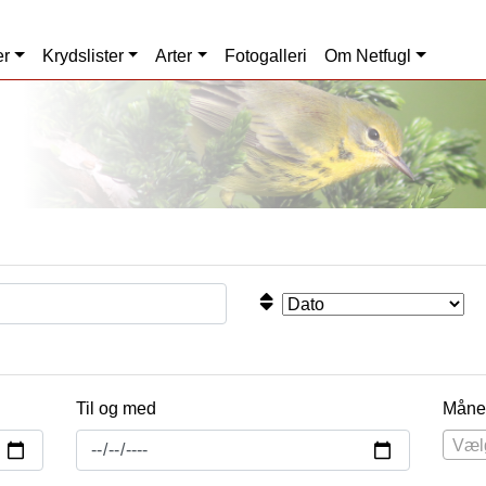
er
Krydslister
Arter
Fotogalleri
Om Netfugl
Til og med
Måne
Væl