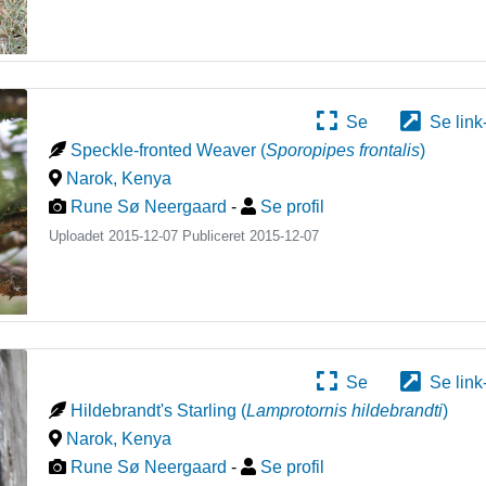
Se
Se link
Speckle-fronted Weaver
(
Sporopipes frontalis
)
Narok
,
Kenya
Rune Sø Neergaard
-
Se profil
Uploadet 2015-12-07 Publiceret
2015-12-07
Se
Se link
Hildebrandt's Starling
(
Lamprotornis hildebrandti
)
Narok
,
Kenya
Rune Sø Neergaard
-
Se profil