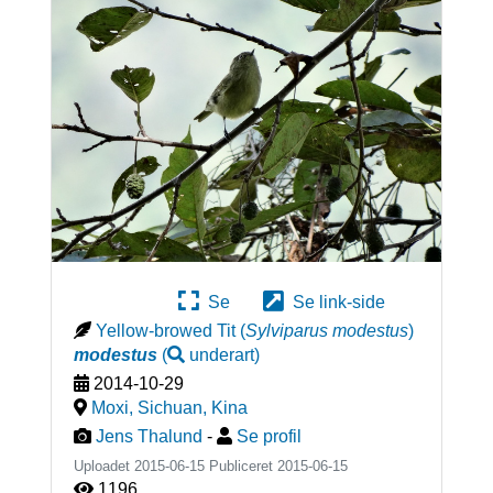
Se
Se link-side
Yellow-browed Tit
(
Sylviparus modestus
)
modestus
(
underart
)
2014-10-29
Moxi, Sichuan
,
Kina
Jens Thalund
-
Se profil
Uploadet 2015-06-15 Publiceret
2015-06-15
1196