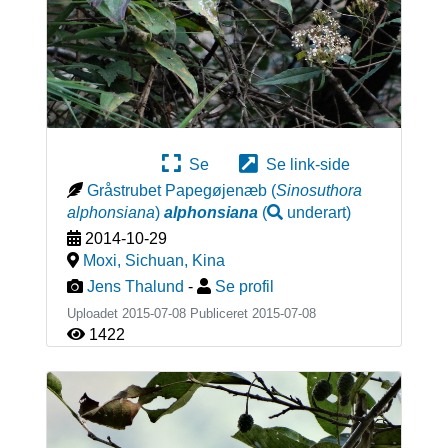
Se
Se link-side
Gråstrubet Papegøjenæb
(
Sinosuthora
alphonsiana
)
alphonsiana
(
underart
)
2014-10-29
Moxi, Sichuan
,
Kina
Jens Thalund
-
Se profil
Uploadet 2015-07-08 Publiceret
2015-07-08
1422