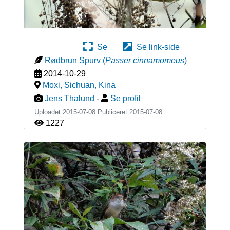
Se
Se link-side
Rødbrun Spurv
(
Passer cinnamomeus
)
2014-10-29
Moxi, Sichuan
,
Kina
Jens Thalund
-
Se profil
Uploadet 2015-07-08 Publiceret
2015-07-08
1227