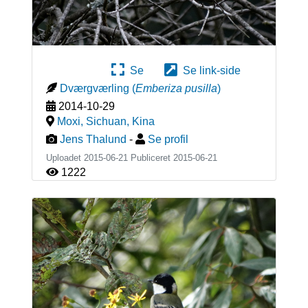
Se
Se link-side
Dværgværling
(
Emberiza pusilla
)
2014-10-29
Moxi, Sichuan
,
Kina
Jens Thalund
-
Se profil
Uploadet 2015-06-21 Publiceret
2015-06-21
1222