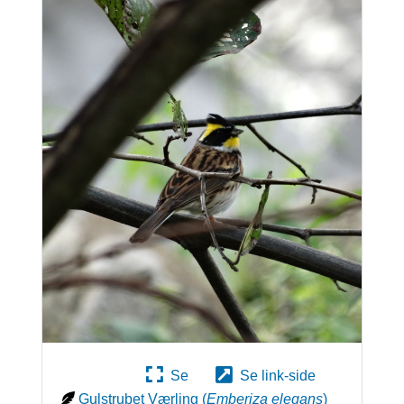
Se
Se link-side
Gulstrubet Værling
(
Emberiza elegans
)