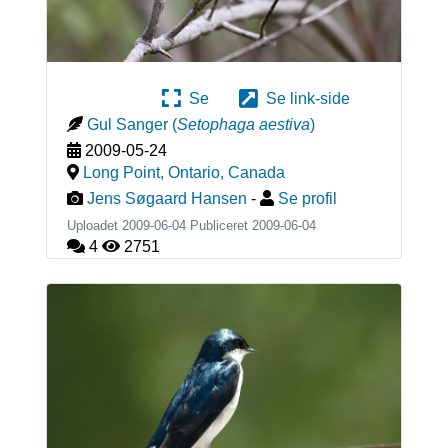
Se
Se link-side
Gul Sanger
(
Setophaga aestiva
)
2009-05-24
Long Point, Ontario
,
Canada
Jens Søgaard Hansen
-
Se profil
Uploadet 2009-06-04 Publiceret
2009-06-04
4
2751