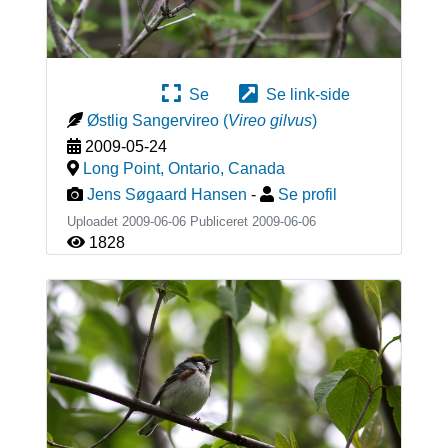
Se
Se link-side
Østlig Sangervireo
(
Vireo gilvus
)
2009-05-24
Long Point, Ontario
,
Canada
Jens Søgaard Hansen
-
Se profil
Uploadet 2009-06-06 Publiceret
2009-06-06
1828