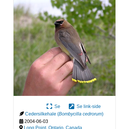
Se
Se link-side
Cedersilkehale
(
Bombycilla cedrorum
)
2004-06-03
Long Point, Ontario
,
Canada