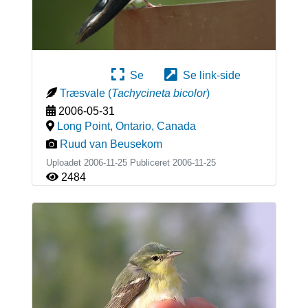
Se
Se link-side
Træsvale
(
Tachycineta bicolor
)
2006-05-31
Long Point, Ontario
,
Canada
Ruud van Beusekom
Uploadet 2006-11-25 Publiceret
2006-11-25
2484