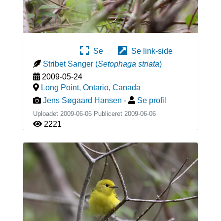
Se
Se link-side
Stribet Sanger
(
Setophaga striata
)
2009-05-24
Long Point, Ontario
,
Canada
Jens Søgaard Hansen
-
Se profil
Uploadet 2009-06-06 Publiceret
2009-06-06
2221