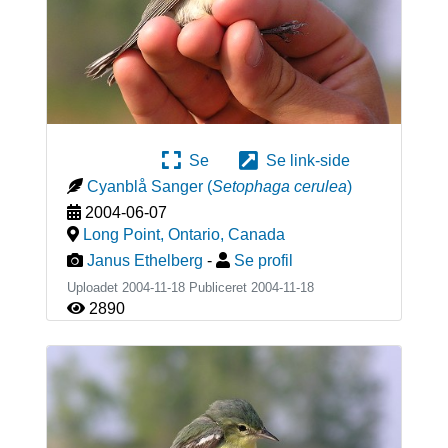
Se
Se link-side
Cyanblå Sanger
(
Setophaga cerulea
)
2004-06-07
Long Point, Ontario
,
Canada
Janus Ethelberg
-
Se profil
Uploadet 2004-11-18 Publiceret
2004-11-18
2890