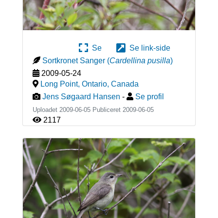
Se
Se link-side
Sortkronet Sanger
(
Cardellina pusilla
)
2009-05-24
Long Point, Ontario
,
Canada
Jens Søgaard Hansen
-
Se profil
Uploadet 2009-06-05 Publiceret
2009-06-05
2117