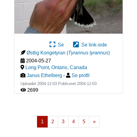
Se
Se link-side
Østlig Kongetyran
(
Tyrannus tyrannus
)
2004-05-27
Long Point, Ontario
,
Canada
Janus Ethelberg
-
Se profil
Uploadet 2004-12-03 Publiceret
2004-12-03
2699
1
2
3
4
5
»
Næste