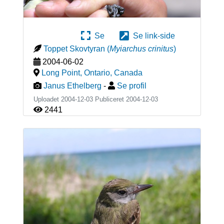
Se
Se link-side
Toppet Skovtyran
(
Myiarchus crinitus
)
2004-06-02
Long Point, Ontario
,
Canada
Janus Ethelberg
-
Se profil
Uploadet 2004-12-03 Publiceret
2004-12-03
2441