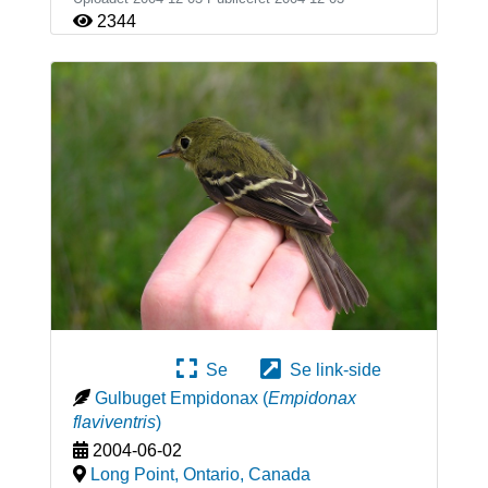
2344
Se
Se link-side
Gulbuget Empidonax
(
Empidonax
flaviventris
)
2004-06-02
Long Point, Ontario
,
Canada