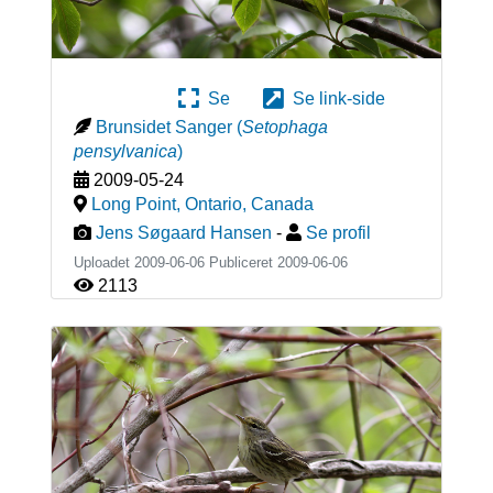
Se
Se link-side
Brunsidet Sanger
(
Setophaga
pensylvanica
)
2009-05-24
Long Point, Ontario
,
Canada
Jens Søgaard Hansen
-
Se profil
Uploadet 2009-06-06 Publiceret
2009-06-06
2113