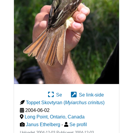
Se
Se link-side
Toppet Skovtyran
(
Myiarchus crinitus
)
2004-06-02
Long Point, Ontario
,
Canada
Janus Ethelberg
-
Se profil
Uploadet 2004-12-03 Publiceret
2004-12-03