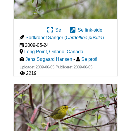
Se
Se link-side
Sortkronet Sanger
(
Cardellina pusilla
)
2009-05-24
Long Point, Ontario
,
Canada
Jens Søgaard Hansen
-
Se profil
Uploadet 2009-06-05 Publiceret
2009-06-05
2219