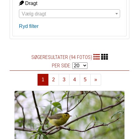
Dragt
Vælg dragt
Ryd filter
SØGERESULTATER (94 FOTOS)
PER SIDE:
1
2
3
4
5
»
Næste