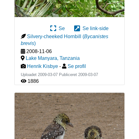
Se
Se link-side
Silvery-cheeked Hornbill
(
Bycanistes
brevis
)
2008-11-06
Lake Manyara
,
Tanzania
Henrik Kisbye
-
Se profil
Uploadet 2009-03-07 Publiceret
2009-03-07
1886