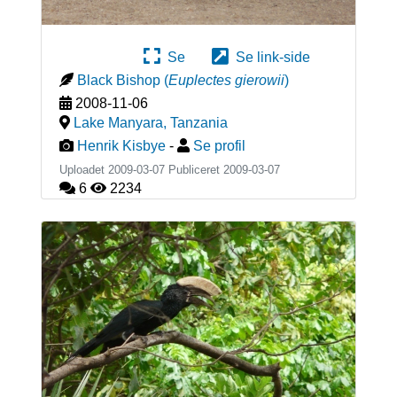
Se
Se link-side
Black Bishop
(
Euplectes gierowii
)
2008-11-06
Lake Manyara
,
Tanzania
Henrik Kisbye
-
Se profil
Uploadet 2009-03-07 Publiceret
2009-03-07
6
2234