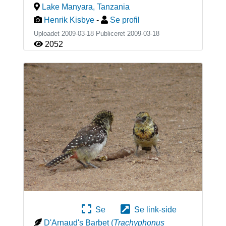
Lake Manyara
,
Tanzania
Henrik Kisbye
-
Se profil
Uploadet 2009-03-18 Publiceret
2009-03-18
2052
Se
Se link-side
D'Arnaud's Barbet
(
Trachyphonus