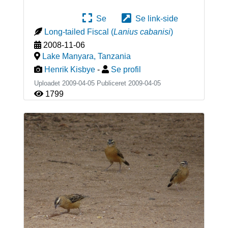
Se
Se link-side
Long-tailed Fiscal
(
Lanius cabanisi
)
2008-11-06
Lake Manyara
,
Tanzania
Henrik Kisbye
-
Se profil
Uploadet 2009-04-05 Publiceret
2009-04-05
1799