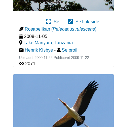
Se
Se link-side
Rosapelikan
(
Pelecanus rufescens
)
2008-11-05
Lake Manyara
,
Tanzania
Henrik Kisbye
-
Se profil
Uploadet 2009-11-22 Publiceret
2009-11-22
2071