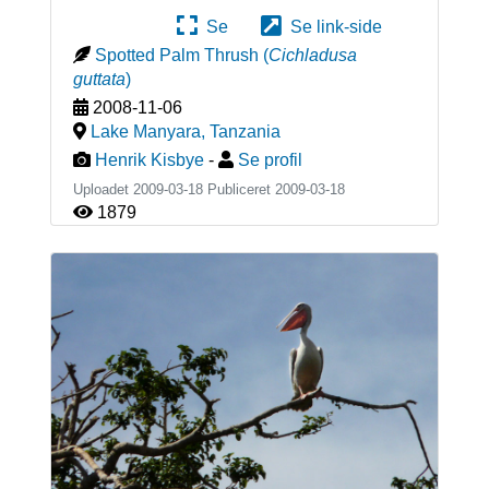
Se
Se link-side
Spotted Palm Thrush
(
Cichladusa
guttata
)
2008-11-06
Lake Manyara
,
Tanzania
Henrik Kisbye
-
Se profil
Uploadet 2009-03-18 Publiceret
2009-03-18
1879