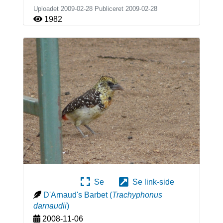
Uploadet 2009-02-28 Publiceret
2009-02-28
1982
Se
Se link-side
D'Arnaud's Barbet
(
Trachyphonus
darnaudii
)
2008-11-06