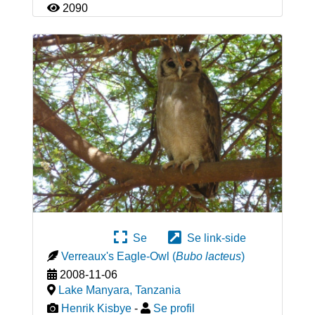
2090
Se
Se link-side
Verreaux's Eagle-Owl
(
Bubo lacteus
)
2008-11-06
Lake Manyara
,
Tanzania
Henrik Kisbye
-
Se profil