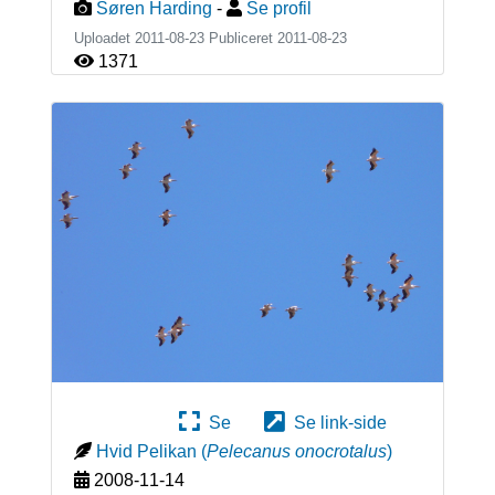
Søren Harding
-
Se profil
Uploadet 2011-08-23 Publiceret
2011-08-23
1371
Se
Se link-side
Hvid Pelikan
(
Pelecanus onocrotalus
)
2008-11-14