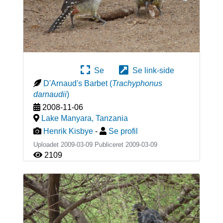
Se
Se link-side
D'Arnaud's Barbet
(
Trachyphonus
darnaudii
)
2008-11-06
Lake Manyara
,
Tanzania
Henrik Kisbye
-
Se profil
Uploadet 2009-03-09 Publiceret
2009-03-09
2109