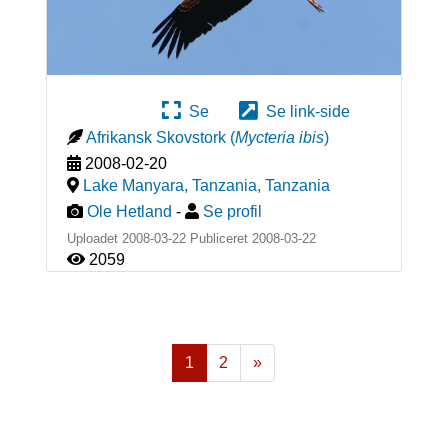
Se
Se link-side
Afrikansk Skovstork
(
Mycteria ibis
)
2008-02-20
Lake Manyara, Tanzania
,
Tanzania
Ole Hetland
-
Se profil
Uploadet 2008-03-22 Publiceret
2008-03-22
2059
1
2
»
Næste