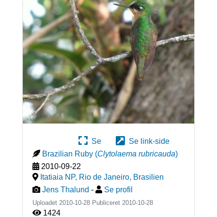
Se
Se link-side
Brazilian Ruby
(
Clytolaema rubricauda
)
2010-09-22
Itatiaia NP, Rio de Janeiro
,
Brasilien
Jens Thalund
-
Se profil
Uploadet 2010-10-28 Publiceret
2010-10-28
1424