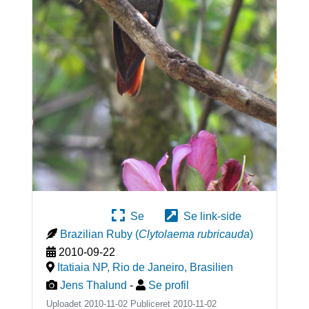
Se
Se link-side
Brazilian Ruby
(
Clytolaema rubricauda
)
2010-09-22
Itatiaia NP, Rio de Janeiro
,
Brasilien
Jens Thalund
-
Se profil
Uploadet 2010-11-02 Publiceret
2010-11-02