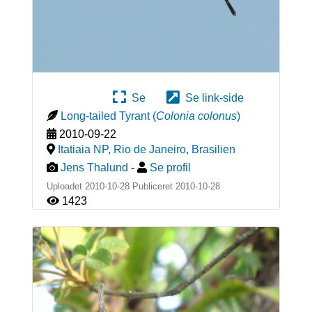
Se
Se link-side
Long-tailed Tyrant
(
Colonia colonus
)
2010-09-22
Itatiaia NP, Rio de Janeiro
,
Brasilien
Jens Thalund
-
Se profil
Uploadet 2010-10-28 Publiceret
2010-10-28
1423