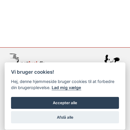
Vi bruger cookies!
support@netfugl.dk
Hej, denne hjemmeside bruger cookies til at forbedre
din brugeroplevelse.
Lad mig vælge
copyright © 2002-2023
Accepter alle
Afslå alle