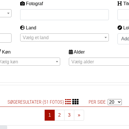
Fotograf
Tit
Land
Lo
Vælg et land
Køn
Alder
Vælg køn
Vælg alder
SØGERESULTATER (51 FOTOS)
PER SIDE:
1
2
3
»
Næste