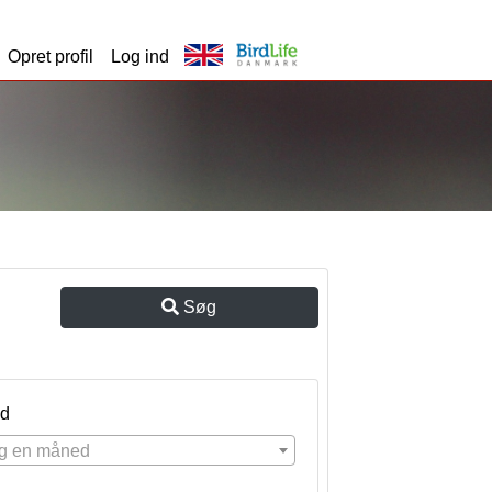
Opret profil
Log ind
Søg
d
g en måned