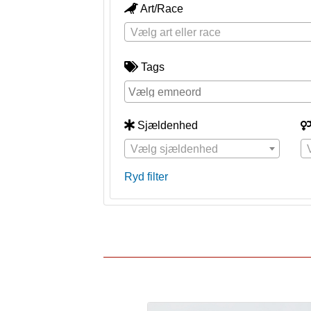
Art/Race
Vælg art eller race
Tags
Sjældenhed
Vælg sjældenhed
Ryd filter