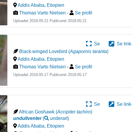
Addis Ababa
,
Etiopien
Thomas Varto Nielsen
-
Se profil
Uploadet 2018-05-21 Publiceret
2018-05-21
Se
Se link
Black-winged Lovebird
(
Agapornis taranta
)
Addis Ababa
,
Etiopien
Thomas Varto Nielsen
-
Se profil
Uploadet 2018-05-17 Publiceret
2018-05-17
Se
Se link
African Goshawk
(
Accipiter tachiro
)
unduliventer
(
underart
)
Addis Ababa
,
Etiopien