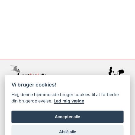
Vi bruger cookies!
support@netfugl.dk
Hej, denne hjemmeside bruger cookies til at forbedre
din brugeroplevelse.
Lad mig vælge
copyright © 2002-2023
Accepter alle
Afslå alle