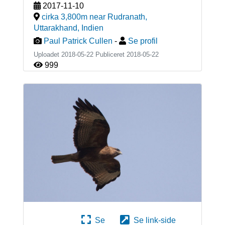
2017-11-10
cirka 3,800m near Rudranath,
Uttarakhand
,
Indien
Paul Patrick Cullen
-
Se profil
Uploadet 2018-05-22 Publiceret
2018-05-22
999
Se
Se link-side