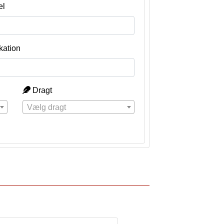
el
kation
Dragt
Vælg dragt