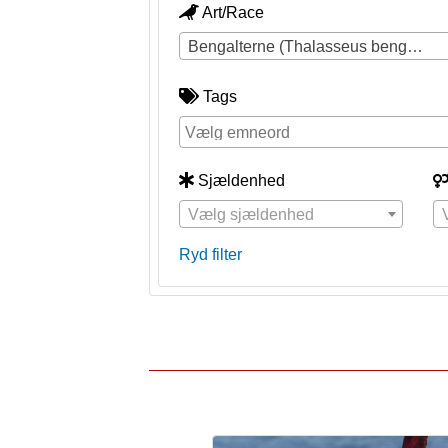
Art/Race
Bengalterne (Thalasseus bengalensis)
Tags
Sjældenhed
Vælg sjældenhed
Ryd filter