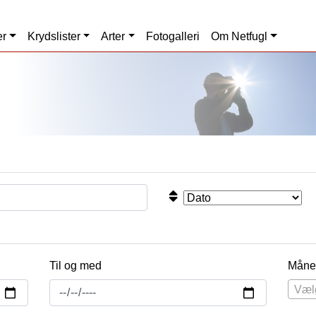
er
Krydslister
Arter
Fotogalleri
Om Netfugl
Til og med
Måne
Væl