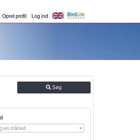
Opret profil
Log ind
Søg
d
g en måned