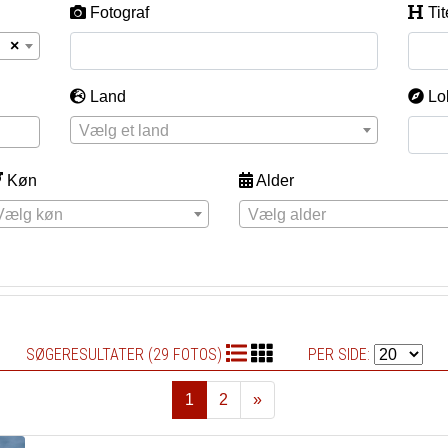
Fotograf
Tit
×
Land
Lo
Vælg et land
Køn
Alder
Vælg køn
Vælg alder
SØGERESULTATER (29 FOTOS)
PER SIDE:
1
2
»
Næste