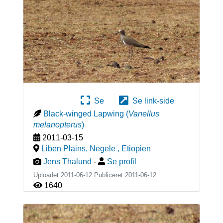
Se
Se link-side
Black-winged Lapwing
(
Vanellus
melanopterus
)
2011-03-15
Liben Plains, Negele
,
Etiopien
Jens Thalund
-
Se profil
Uploadet 2011-06-12 Publiceret
2011-06-12
1640