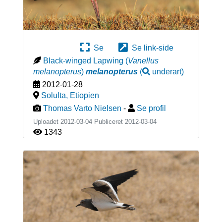
Se
Se link-side
Black-winged Lapwing
(
Vanellus
melanopterus
)
melanopterus
(
underart
)
2012-01-28
Solulta
,
Etiopien
Thomas Varto Nielsen
-
Se profil
Uploadet 2012-03-04 Publiceret
2012-03-04
1343