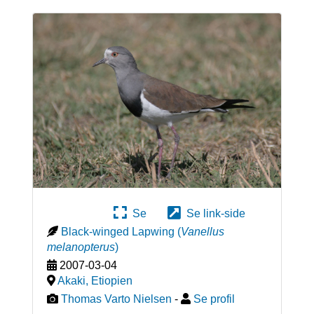
Se
Se link-side
Black-winged Lapwing
(
Vanellus
melanopterus
)
2007-03-04
Akaki
,
Etiopien
Thomas Varto Nielsen
-
Se profil