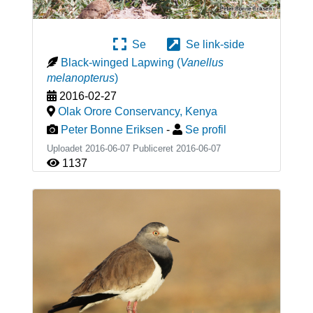
Se
Se link-side
Black-winged Lapwing
(
Vanellus
melanopterus
)
2016-02-27
Olak Orore Conservancy
,
Kenya
Peter Bonne Eriksen
-
Se profil
Uploadet 2016-06-07 Publiceret
2016-06-07
1137