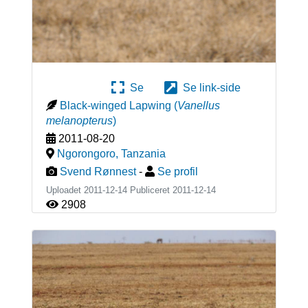
Se
Se link-side
Black-winged Lapwing
(
Vanellus
melanopterus
)
2011-08-20
Ngorongoro
,
Tanzania
Svend Rønnest
-
Se profil
Uploadet 2011-12-14 Publiceret
2011-12-14
2908