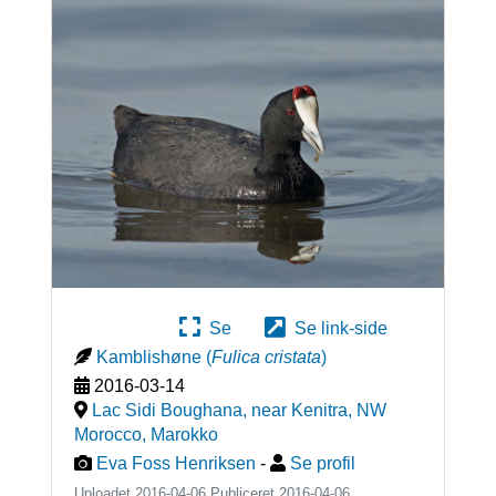
Se
Se link-side
Kamblishøne
(
Fulica cristata
)
2016-03-14
Lac Sidi Boughana, near Kenitra, NW
Morocco
,
Marokko
Eva Foss Henriksen
-
Se profil
Uploadet 2016-04-06 Publiceret
2016-04-06