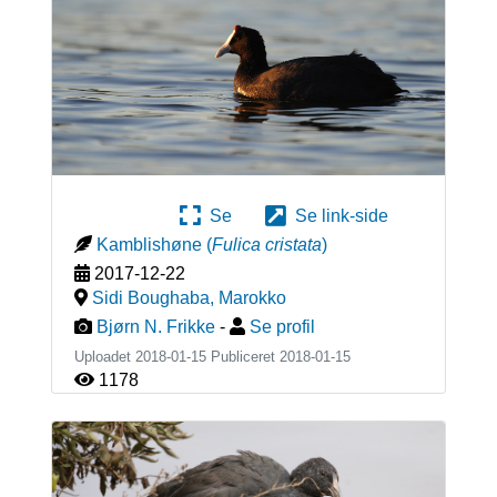
Se
Se link-side
Kamblishøne
(
Fulica cristata
)
2017-12-22
Sidi Boughaba
,
Marokko
Bjørn N. Frikke
-
Se profil
Uploadet 2018-01-15 Publiceret
2018-01-15
1178