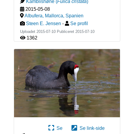
Kamblishøne
(
Fulica cristata
)
2015-05-08
Albufera, Mallorca
,
Spanien
Steen E. Jensen
-
Se profil
Uploadet 2015-07-10 Publiceret
2015-07-10
1362
Se
Se link-side