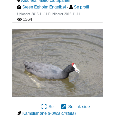
Albufera, Mallorca
,
Spanien
Steen Egholm Engelbøl
-
Se profil
Uploadet 2015-11-11 Publiceret
2015-11-11
1364
Se
Se link-side
Kamblishøne
(
Fulica cristata
)