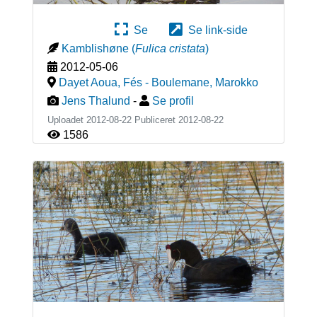
Se
Se link-side
Kamblishøne
(
Fulica cristata
)
2012-05-06
Dayet Aoua, Fés - Boulemane
,
Marokko
Jens Thalund
-
Se profil
Uploadet 2012-08-22 Publiceret
2012-08-22
1586