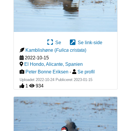
Se
Se link-side
Kamblishøne
(
Fulica cristata
)
2022-10-15
El Hondo, Alicante
,
Spanien
Peter Bonne Eriksen
-
Se profil
Uploadet 2022-10-24 Publiceret
2023-01-15
1
934