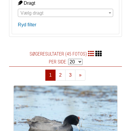
Dragt
Vælg dragt
Ryd filter
SØGERESULTATER (45 FOTOS)
PER SIDE:
1
2
3
»
Næste