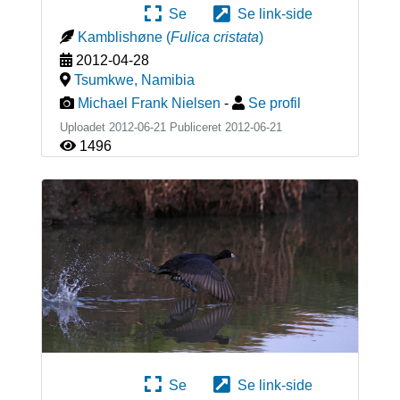
Se
Se link-side
Kamblishøne
(
Fulica cristata
)
2012-04-28
Tsumkwe
,
Namibia
Michael Frank Nielsen
-
Se profil
Uploadet 2012-06-21 Publiceret
2012-06-21
1496
Se
Se link-side