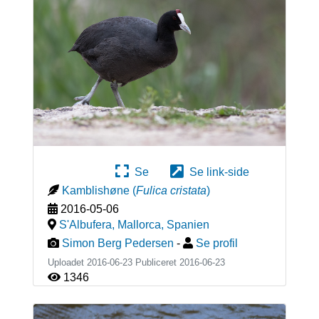
Se
Se link-side
Kamblishøne
(
Fulica cristata
)
2016-05-06
S'Albufera, Mallorca
,
Spanien
Simon Berg Pedersen
-
Se profil
Uploadet 2016-06-23 Publiceret
2016-06-23
1346