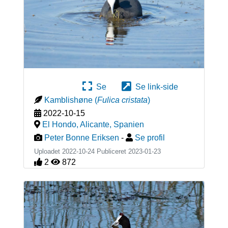
Se
Se link-side
Kamblishøne
(
Fulica cristata
)
2022-10-15
El Hondo, Alicante
,
Spanien
Peter Bonne Eriksen
-
Se profil
Uploadet 2022-10-24 Publiceret
2023-01-23
2
872