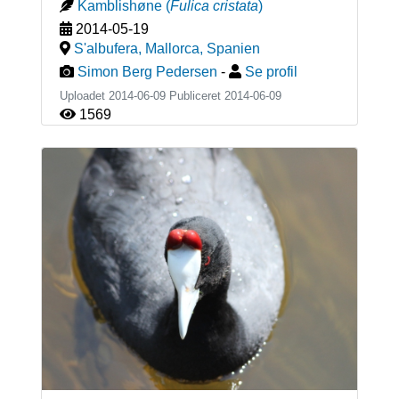
Kamblishøne
(
Fulica cristata
)
2014-05-19
S'albufera, Mallorca
,
Spanien
Simon Berg Pedersen
-
Se profil
Uploadet 2014-06-09 Publiceret
2014-06-09
1569