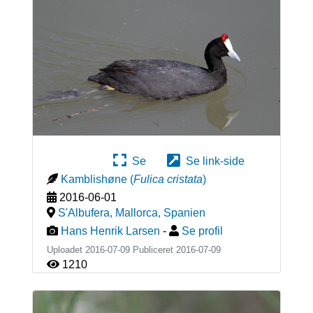
Se
Se link-side
Kamblishøne
(
Fulica cristata
)
2016-06-01
S'Albufera, Mallorca
,
Spanien
Hans Henrik Larsen
-
Se profil
Uploadet 2016-07-09 Publiceret
2016-07-09
1210