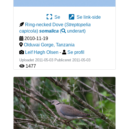
Se
Se link-side
Ring-necked Dove
(
Streptopelia
capicola
)
somalica
(
underart
)
2010-11-19
Olduvai Gorge
,
Tanzania
Leif Høgh Olsen
-
Se profil
Uploadet 2011-05-03 Publiceret
2011-05-03
1477