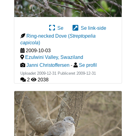
Se
Se link-side
Ring-necked Dove
(
Streptopelia
capicola
)
2009-10-03
Ezulwini Valley
,
Swaziland
Janni Christoffersen
-
Se profil
Uploadet 2009-12-31 Publiceret
2009-12-31
2
2038