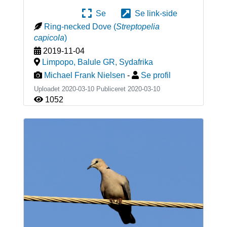
Se
Se link-side
Ring-necked Dove
(
Streptopelia
capicola
)
2019-11-04
Limpopo, Balule GR
,
Sydafrika
Michael Frank Nielsen
-
Se profil
Uploadet 2020-03-10 Publiceret
2020-03-10
1052