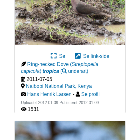
Se
Se link-side
Ring-necked Dove
(
Streptopelia
capicola
)
tropica
(
underart
)
2011-07-05
Naibobi National Park
,
Kenya
Hans Henrik Larsen
-
Se profil
Uploadet 2012-01-09 Publiceret
2012-01-09
1531