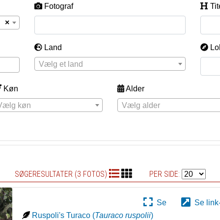
Fotograf
Tit
×
Land
Lo
Vælg et land
Køn
Alder
Vælg køn
Vælg alder
SØGERESULTATER (3 FOTOS)
PER SIDE:
Se
Se link
Ruspoli's Turaco
(
Tauraco ruspolii
)