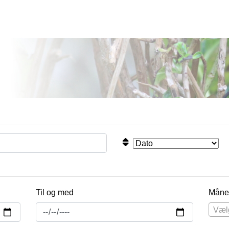
Til og med
Måne
Væl