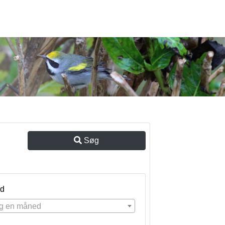
Søg
d
g en måned