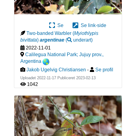
Se
Se link-side
Two-banded Warbler
(
Myiothlypis
bivittata
)
argentinae
(
underart
)
2022-11-01
Calilegua National Park; Jujuy prov.
,
Argentina
Jakob Ugelvig Christiansen
-
Se profil
Uploadet 2022-11-17 Publiceret
2023-02-13
1042