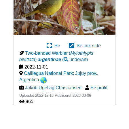
Se
Se link-side
Two-banded Warbler
(
Myiothlypis
bivittata
)
argentinae
(
underart
)
2022-11-01
Calilegua National Park; Jujuy prov.
,
Argentina
Jakob Ugelvig Christiansen
-
Se profil
Uploadet 2022-12-16 Publiceret
2023-03-06
965