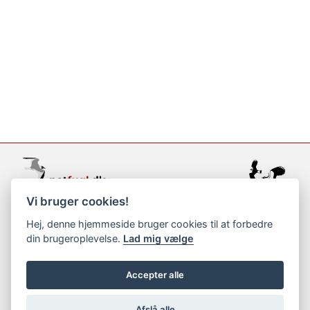
Vi bruger cookies!
support@netfugl.dk
Hej, denne hjemmeside bruger cookies til at forbedre
din brugeroplevelse.
Lad mig vælge
copyright © 2002-2023
Accepter alle
Afslå alle