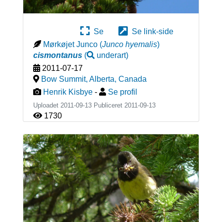
Se
Se link-side
Mørkøjet Junco
(
Junco hyemalis
)
cismontanus
(
underart
)
2011-07-17
Bow Summit, Alberta
,
Canada
Henrik Kisbye
-
Se profil
Uploadet 2011-09-13 Publiceret
2011-09-13
1730