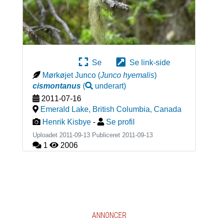
Se
Se link-side
Mørkøjet Junco
(
Junco hyemalis
)
cismontanus
(
underart
)
2011-07-16
Emerald Lake, British Columbia
,
Canada
Henrik Kisbye
-
Se profil
Uploadet 2011-09-13 Publiceret
2011-09-13
1
2006
ANNONCER