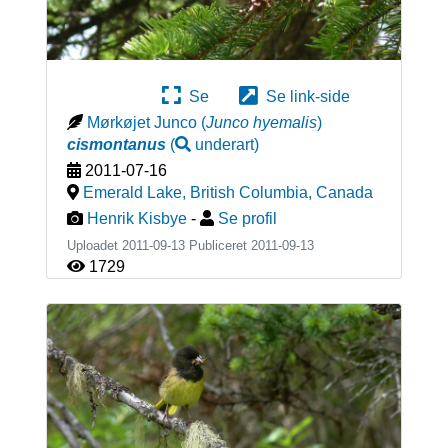
Se
Se link-side
Mørkøjet Junco
(
Junco hyemalis
)
cismontanus
(
underart
)
2011-07-16
Emerald Lake, British Columbia
,
Canada
Henrik Kisbye
-
Se profil
Uploadet 2011-09-13 Publiceret
2011-09-13
1729