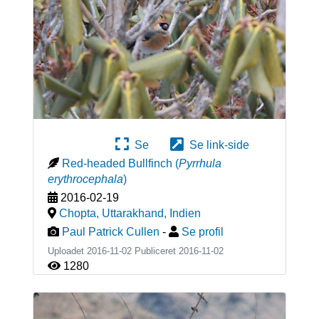
Se
Se link-side
Red-headed Bullfinch
(
Pyrrhula
erythrocephala
)
2016-02-19
Chopta, Uttarakhand
,
Indien
Paul Patrick Cullen
-
Se profil
Uploadet 2016-11-02 Publiceret
2016-11-02
1280