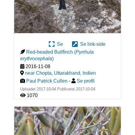
Se
Se link-side
Red-headed Bullfinch
(
Pyrrhula
erythrocephala
)
2016-11-08
near Chopta, Uttarakhand
,
Indien
Paul Patrick Cullen
-
Se profil
Uploadet 2017-10-04 Publiceret
2017-10-04
1070